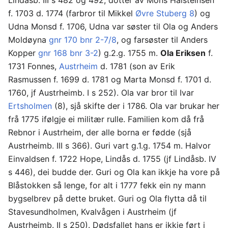
f. 1703 d. 1774 (farbror til Mikkel
Øvre Stuberg 8
) og
Udna Monsd f. 1706, Udna var søster til Ola og Anders
Moldøyna
gnr 170 bnr 2-7/8
, og farsøster til Anders
Kopper
gnr 168 bnr 3-2
) g.2.g. 1755 m.
Ola Eriksen
f.
1731 Fonnes,
Austrheim
d. 1781 (son av Erik
Rasmussen f. 1699 d. 1781 og Marta Monsd f. 1701 d.
1760, jf Austrheimb. I s 252). Ola var bror til Ivar
Ertsholmen
(8), sjå skifte der i 1786. Ola var brukar her
frå 1775 ifølgje ei militær rulle. Familien kom då frå
Rebnor i Austrheim, der alle borna er fødde (sjå
Austrheimb. III s 366). Guri vart g.1.g. 1754 m. Halvor
Einvaldsen f. 1722 Hope, Lindås d. 1755 (jf Lindåsb. IV
s 446), dei budde der. Guri og Ola kan ikkje ha vore på
Blåstokken så lenge, for alt i 1777 fekk ein ny mann
bygselbrev på dette bruket. Guri og Ola flytta då til
Stavesundholmen, Kvalvågen i Austrheim (jf
Austrheimb. II s 250). Dødsfallet hans er ikkje ført i