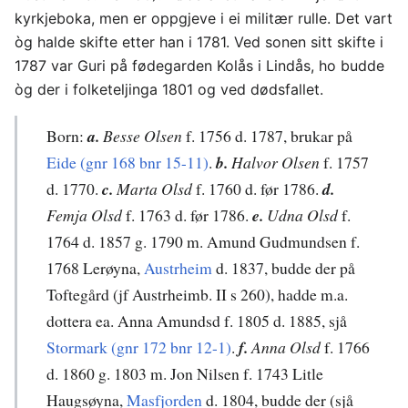
kyrkjeboka, men er oppgjeve i ei militær rulle. Det vart
òg halde skifte etter han i 1781. Ved sonen sitt skifte i
1787 var Guri på fødegarden Kolås i Lindås, ho budde
òg der i folketeljinga 1801 og ved dødsfallet.
Born:
a.
Besse Olsen
f. 1756 d. 1787, brukar på
Eide (gnr 168 bnr 15-11)
.
b.
Halvor Olsen
f. 1757
d. 1770.
c.
Marta Olsd
f. 1760 d. før 1786.
d.
Femja Olsd
f. 1763 d. før 1786.
e.
Udna Olsd
f.
1764 d. 1857 g. 1790 m. Amund Gudmundsen f.
1768 Lerøyna,
Austrheim
d. 1837, budde der på
Toftegård (jf Austrheimb. II s 260), hadde m.a.
dottera ea. Anna Amundsd f. 1805 d. 1885, sjå
Stormark (gnr 172 bnr 12-1)
.
f.
Anna Olsd
f. 1766
d. 1860 g. 1803 m. Jon Nilsen f. 1743 Litle
Haugsøyna,
Masfjorden
d. 1804, budde der (sjå