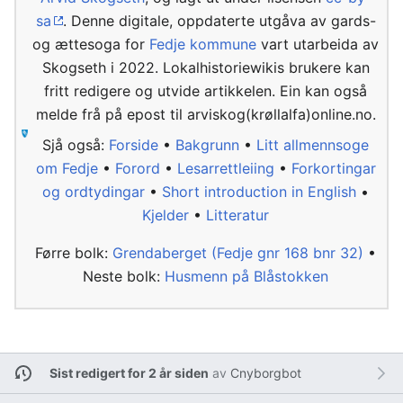
sa
. Denne digitale, oppdaterte utgåva av gards-
og ættesoga for
Fedje kommune
vart utarbeida av
Skogseth i 2022. Lokalhistoriewikis brukere kan
fritt redigere og utvide artikkelen. Ein kan også
melde frå på epost til arviskog(krøllalfa)online.no.
Sjå også:
Forside
•
Bakgrunn
•
Litt allmennsoge
om Fedje
•
Forord
•
Lesarrettleiing
•
Forkortingar
og ordtydingar
•
Short introduction in English
•
Kjelder
•
Litteratur
Førre bolk:
Grendaberget (Fedje gnr 168 bnr 32)
•
Neste bolk:
Husmenn på Blåstokken
Sist redigert for 2 år siden
av
Cnyborgbot