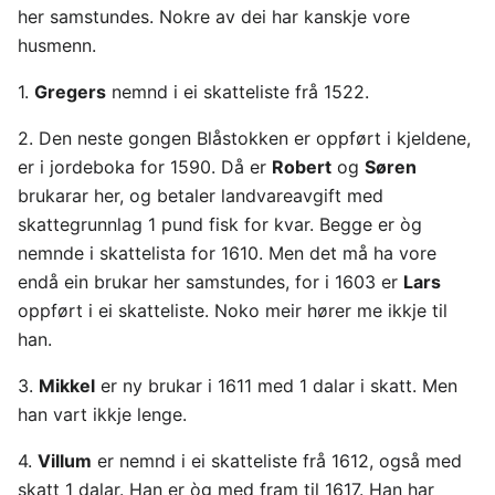
her samstundes. Nokre av dei har kanskje vore
husmenn.
1.
Gregers
nemnd i ei skatteliste frå 1522.
2. Den neste gongen Blåstokken er oppført i kjeldene,
er i jordeboka for 1590. Då er
Robert
og
Søren
brukarar her, og betaler landvareavgift med
skattegrunnlag 1 pund fisk for kvar. Begge er òg
nemnde i skattelista for 1610. Men det må ha vore
endå ein brukar her samstundes, for i 1603 er
Lars
oppført i ei skatteliste. Noko meir hører me ikkje til
han.
3.
Mikkel
er ny brukar i 1611 med 1 dalar i skatt. Men
han vart ikkje lenge.
4.
Villum
er nemnd i ei skatteliste frå 1612, også med
skatt 1 dalar. Han er òg med fram til 1617. Han har