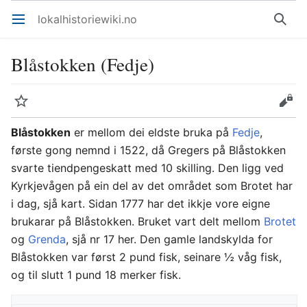
lokalhistoriewiki.no
Åpne hovedmenyen
Søk
Blåstokken (Fedje)
Overvåk
Rediger
Blåstokken
er mellom dei eldste bruka på
Fedje
,
første gong nemnd i 1522, då Gregers på Blåstokken
svarte tiendpengeskatt med 10 skilling. Den ligg ved
Kyrkjevågen på ein del av det området som Brotet har
i dag, sjå kart. Sidan 1777 har det ikkje vore eigne
brukarar på Blåstokken. Bruket vart delt mellom
Brotet
og
Grenda
, sjå nr 17 her. Den gamle landskylda for
Blåstokken var først 2 pund fisk, seinare ½ våg fisk,
og til slutt 1 pund 18 merker fisk.