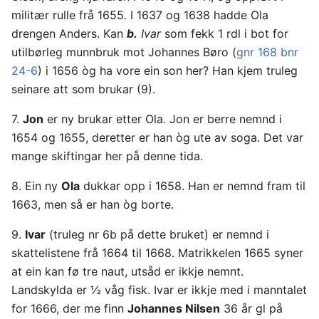
militær rulle frå 1655
.
I 1637 og 1638 hadde Ola
drengen Anders. Kan
b.
Ivar
som fekk 1 rdl i bot for
utilbørleg munnbruk mot Johannes Børo (
gnr 168 bnr
24-6
) i 1656 òg ha vore ein son her? Han kjem truleg
seinare att som brukar (9).
7.
Jon
er ny brukar etter Ola. Jon er berre nemnd i
1654 og 1655, deretter er han òg ute av soga. Det var
mange skiftingar her på denne tida.
8. Ein ny
Ola
dukkar opp i 1658. Han er nemnd fram til
1663, men så er han òg borte.
9.
Ivar
(truleg nr 6b på dette bruket) er nemnd i
skattelistene frå 1664 til 1668. Matrikkelen 1665 syner
at ein kan fø tre naut, utsåd er ikkje nemnt.
Landskylda er ½ våg fisk. Ivar er ikkje med i manntalet
for 1666, der me finn
Johannes Nilsen
36 år gl på