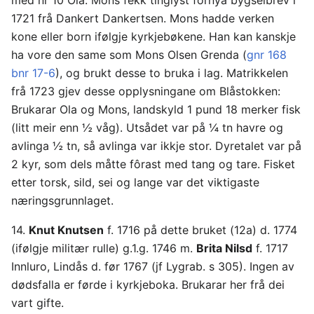
1721 frå Dankert Dankertsen. Mons hadde verken
kone eller born ifølgje kyrkjebøkene. Han kan kanskje
ha vore den same som Mons Olsen Grenda (
gnr 168
bnr 17-6
), og brukt desse to bruka i lag. Matrikkelen
frå 1723 gjev desse opplysningane om Blåstokken:
Brukarar Ola og Mons, landskyld 1 pund 18 merker fisk
(litt meir enn ½ våg). Utsådet var på ¼ tn havre og
avlinga ½ tn, så avlinga var ikkje stor. Dyretalet var på
2 kyr, som dels måtte fôrast med tang og tare. Fisket
etter torsk, sild, sei og lange var det viktigaste
næringsgrunnlaget.
14.
Knut Knutsen
f. 1716 på dette bruket (12a) d. 1774
(ifølgje militær rulle) g.1.g. 1746 m.
Brita Nilsd
f. 1717
Innluro, Lindås d. før 1767 (jf Lygrab. s 305). Ingen av
dødsfalla er førde i kyrkjeboka. Brukarar her frå dei
vart gifte.