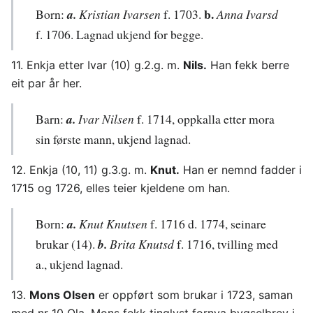
b.
Born:
a.
Kristian Ivarsen
f. 1703.
Anna Ivarsd
f. 1706. Lagnad ukjend for begge.
11. Enkja etter Ivar (10) g.2.g. m.
Nils.
Han fekk berre
eit par år her.
Barn:
a.
Ivar Nilsen
f. 1714, oppkalla etter mora
sin første mann, ukjend lagnad.
12. Enkja (10, 11) g.3.g. m.
Knut.
Han er nemnd fadder i
1715 og 1726, elles teier kjeldene om han.
Born:
a.
Knut Knutsen
f. 1716 d. 1774, seinare
brukar (14).
b.
Brita Knutsd
f. 1716, tvilling med
a., ukjend lagnad.
13.
Mons Olsen
er oppført som brukar i 1723, saman
med nr 10 Ola. Mons fekk tinglyst fornya bygselbrev i