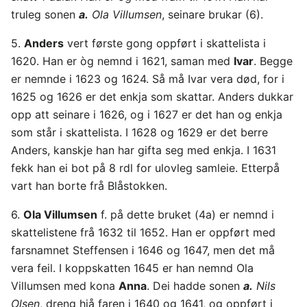
truleg sonen
a.
Ola Villumsen
, seinare brukar (6).
5.
Anders
vert første gong oppført i skattelista i
1620. Han er òg nemnd i 1621, saman med
Ivar
. Begge
er nemnde i 1623 og 1624. Så må Ivar vera død, for i
1625 og 1626 er det enkja som skattar. Anders dukkar
opp att seinare i 1626, og i 1627 er det han og enkja
som står i skattelista. I 1628 og 1629 er det berre
Anders, kanskje han har gifta seg med enkja. I 1631
fekk han ei bot på 8 rdl for ulovleg samleie. Etterpå
vart han borte frå Blåstokken.
6.
Ola Villumsen
f. på dette bruket (4a) er nemnd i
skattelistene frå 1632 til 1652. Han er oppført med
farsnamnet Steffensen i 1646 og 1647, men det må
vera feil. I koppskatten 1645 er han nemnd Ola
Villumsen med kona
Anna
. Dei hadde sonen
a.
Nils
Olsen
, dreng hjå faren i 1640 og 1641, og oppført i