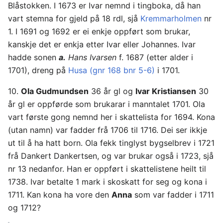
Blåstokken. I 1673 er Ivar nemnd i tingboka, då han
vart stemna for gjeld på 18 rdl, sjå
Kremmarholmen
nr
1. I 1691 og 1692 er ei enkje oppført som brukar,
kanskje det er enkja etter Ivar eller Johannes. Ivar
hadde sonen
a.
Hans Ivarsen
f. 1687 (etter alder i
1701), dreng på
Husa (gnr 168 bnr 5-6)
i 1701.
10.
Ola Gudmundsen
36 år gl og
Ivar Kristiansen
30
år gl er oppførde som brukarar i manntalet 1701. Ola
vart første gong nemnd her i skattelista for 1694. Kona
(utan namn) var fadder frå 1706 til 1716. Dei ser ikkje
ut til å ha hatt born. Ola fekk tinglyst bygselbrev i 1721
frå Dankert Dankertsen, og var brukar også i 1723, sjå
nr 13 nedanfor. Han er oppført i skattelistene heilt til
1738. Ivar betalte 1 mark i skoskatt for seg og kona i
1711. Kan kona ha vore den
Anna
som var fadder i 1711
og 1712?