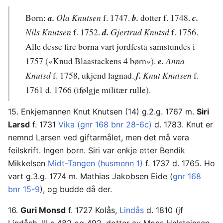
Born:
a.
Ola Knutsen
f. 1747.
b.
dotter f. 1748.
c.
Nils Knutsen
f. 1752.
d.
Gjertrud Knutsd
f. 1756.
Alle desse fire borna vart jordfesta samstundes i
1757 («Knud Blaastackens 4 børn»).
e.
Anna
Knutsd
f. 1758, ukjend lagnad.
f.
Knut Knutsen
f.
1761 d. 1766 (ifølgje militær rulle).
15. Enkjemannen Knut Knutsen (14) g.2.g. 1767 m.
Siri
Larsd
f. 1731
Vika (gnr 168 bnr 28-6c)
d. 1783. Knut er
nemnd Larsen ved giftarmålet, men det må vera
feilskrift. Ingen born. Siri var enkje etter Bendik
Mikkelsen
Midt-Tangen (husmenn 1)
f. 1737 d. 1765. Ho
vart g.3.g. 1774 m. Mathias Jakobsen Eide (
gnr 168
bnr 15-9
), og budde då der.
16.
Guri Monsd
f. 1727 Kolås,
Lindås
d. 1810 (jf
Lindåsb. III s 482 og 492, dotter av Mons Halsteinsen