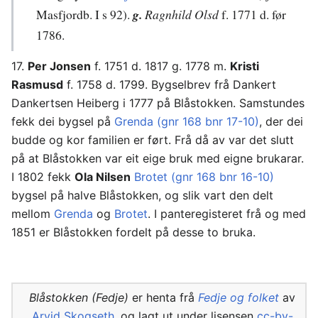
Masfjordb. I s 92).
g.
Ragnhild Olsd
f. 1771 d. før
1786.
17.
Per Jonsen
f. 1751 d. 1817 g. 1778 m.
Kristi
Rasmusd
f. 1758 d. 1799. Bygselbrev frå Dankert
Dankertsen Heiberg i 1777 på Blåstokken. Samstundes
fekk dei bygsel på
Grenda (gnr 168 bnr 17-10)
, der dei
budde og kor familien er ført. Frå då av var det slutt
på at Blåstokken var eit eige bruk med eigne brukarar.
I 1802 fekk
Ola Nilsen
Brotet (gnr 168 bnr 16-10)
bygsel på halve Blåstokken, og slik vart den delt
mellom
Grenda
og
Brotet
. I panteregisteret frå og med
1851 er Blåstokken fordelt på desse to bruka.
Blåstokken (Fedje)
er henta frå
Fedje og folket
av
Arvid Skogseth
, og lagt ut under lisensen
cc-by-