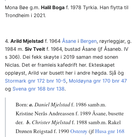
Mona Bøe g.m.
Halil Boga
f. 1978 Tyrkia. Han flytta til
Trondheim i 2021.
4.
Arild Mjelstad
f. 1964
Åsane
i
Bergen
, røyrleggjar, g.
1984 m.
Siv Tveit
f. 1964, bustad Åsane (jf Åsaneb. IV
s 306). Dei fekk skøyte i 2019 saman med sonen
Niclas. Det er framleis kafedrift her. Ekteskapet
oppløyst, Arild var busett her i andre høgda. Sjå òg
Stormark gnr 172 bnr 10-5
,
Moldøyna gnr 170 bnr 47
og
Svena gnr 168 bnr 138
.
Born:
a.
Daniel Mjelstad
f. 1986 samb.m.
Kristine Nerås Andreassen f. 1989 Åsane, busette
der.
b.
Christer
Mjelstad
f. 1988 samb.m. Rakel
Drønen Reigstad f. 1990
Osterøy
(jf
Husa gnr 168