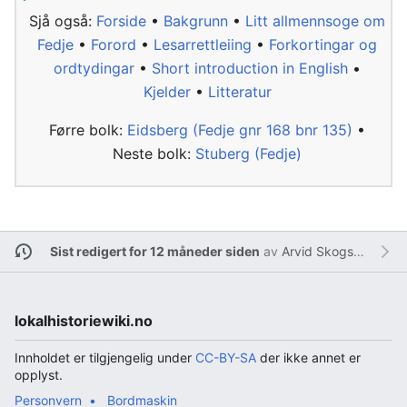
Sjå også:
Forside
•
Bakgrunn
•
Litt allmennsoge om
Fedje
•
Forord
•
Lesarrettleiing
•
Forkortingar og
ordtydingar
•
Short introduction in English
•
Kjelder
•
Litteratur
Førre bolk:
Eidsberg (Fedje gnr 168 bnr 135)
•
Neste bolk:
Stuberg (Fedje)
Sist redigert for 12 måneder siden
av
Arvid Skogseth
lokalhistoriewiki.no
Innholdet er tilgjengelig under
CC-BY-SA
der ikke annet er
opplyst.
Personvern
Bordmaskin