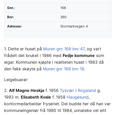
Gnr.:
168
Bnr:
360
Adresse:
Stormarkvegen 4
1. Dette er huset på
Muren gnr 168 bnr 47
, og vart
frådelt det bruket i 1986 med
Fedje kommune
som
eigar. Kommunen kjøpte i realiteten huset i 1983 då
den fekk skøyte på
Muren gnr 168 bnr 18
.
Leigebuarar:
2.
Alf Magne Heskja
f. 1956
Tysvær
i
Rogaland
g.
1993 m.
Elisabeth Kvale
f. 1958
Haugesund
,
kontormedarbeidar fryseriet. Dei budde her då han var
kommuneingeniør frå 1980 til 1984, unnateke vel eitt