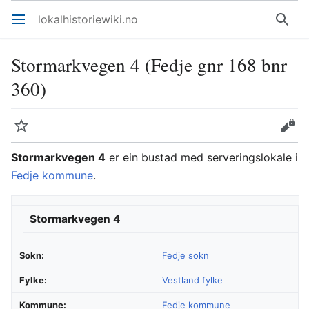
lokalhistoriewiki.no
Åpne hovedmenyen
Søk
Stormarkvegen 4 (Fedje gnr 168 bnr
360)
Overvåk
Rediger
Stormarkvegen 4
er ein bustad med serveringslokale i
Fedje kommune
.
Stormarkvegen 4
Sokn:
Fedje sokn
Fylke:
Vestland fylke
Kommune:
Fedje kommune