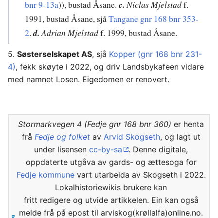
bnr 9-13a
)), bustad Åsane.
c.
Niclas Mjelstad
f.
1991, bustad Åsane, sjå
Tangane gnr 168 bnr 353-
2
.
d.
Adrian
Mjelstad
f. 1999, bustad Åsane.
5.
Søsterselskapet AS
, sjå
Kopper (gnr 168 bnr 231-
4)
, fekk skøyte i 2022, og driv Landsbykafeen vidare
med namnet Losen. Eigedomen er renovert.
Stormarkvegen 4 (Fedje gnr 168 bnr 360)
er henta
frå
Fedje og folket
av
Arvid Skogseth
, og lagt ut
under lisensen
cc-by-sa
. Denne digitale,
oppdaterte utgåva av gards- og ættesoga for
Fedje kommune
vart utarbeida av Skogseth i 2022.
Lokalhistoriewikis brukere kan
fritt redigere og utvide artikkelen. Ein kan også
melde frå på epost til arviskog(krøllalfa)online.no.