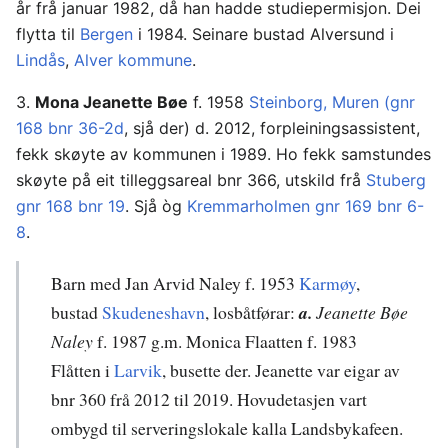
år frå januar 1982, då han hadde studiepermisjon. Dei
flytta til
Bergen
i 1984. Seinare bustad Alversund i
Lindås
,
Alver kommune
.
3.
Mona Jeanette Bøe
f. 1958
Steinborg, Muren (gnr
168 bnr 36-2d
, sjå der) d. 2012, forpleiningsassistent,
fekk skøyte av kommunen i 1989. Ho fekk samstundes
skøyte på eit tilleggsareal bnr 366, utskild frå
Stuberg
gnr 168 bnr 19
. Sjå òg
Kremmarholmen gnr 169 bnr 6-
8
.
Barn med Jan Arvid Naley f. 1953
Karmøy
,
bustad
Skudeneshavn
, losbåtførar:
a.
Jeanette Bøe
Naley
f. 1987 g.m. Monica Flaatten f. 1983
Flåtten i
Larvik
, busette der. Jeanette var eigar av
bnr 360 frå 2012 til 2019. Hovudetasjen vart
ombygd til serveringslokale kalla Landsbykafeen.