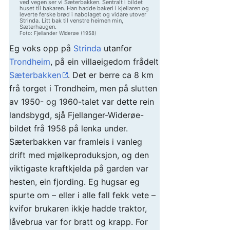
ved vegen ser vi Sæterbakken. Sentralt i bildet
huset til bakaren. Han hadde bakeri i kjellaren og
leverte ferske brød i nabolaget og vidare utover
Strinda. Litt bak til venstre heimen min,
Sæterhaugen.
Foto: Fjellander Widerøe (1958)
Eg voks opp på
Strinda
utanfor
Trondheim
, på ein villaeigedom frådelt
Sæterbakken
. Det er berre ca 8 km
frå torget i Trondheim, men på slutten
av 1950- og 1960-talet var dette rein
landsbygd, sjå Fjellanger-Widerøe-
bildet frå 1958 på lenka under.
Sæterbakken var framleis i vanleg
drift med mjølkeproduksjon, og den
viktigaste kraftkjelda på garden var
hesten, ein fjording. Eg hugsar eg
spurte om – eller i alle fall fekk vete –
kvifor brukaren ikkje hadde traktor,
låvebrua var for bratt og krapp. For