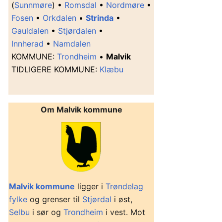
(
Sunnmøre
) •
Romsdal
•
Nordmøre
•
Fosen
•
Orkdalen
•
Strinda
•
Gauldalen
•
Stjørdalen
•
Innherad
•
Namdalen
K
OMMUNE
:
Trondheim
•
Malvik
T
IDLIGERE KOMMUNE
:
Klæbu
Om Malvik kommune
Malvik kommune
ligger i
Trøndelag
fylke
og grenser til
Stjørdal
i øst,
Selbu
i sør og
Trondheim
i vest. Mot