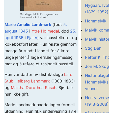
Nygaardsvold
(1879–1952)
Omslaget til 1910-utgaven av
Landmarks kokebok.
Hommelvik
Marie Amalie Landmark
(født
5.
Malvik kommu
august
1845
i
Ytre Holmedal
, død
25.
april
1935
i
Fjaler
) var husstellærer og
Malvik historie
kokebokforfatter. Hun reiste gjennom
Stig Dahl
mange år rundt i landet for å lære
Petter K. Thor
unge jenter å lage ernæringsmessig
mat og å utføre et rasjonelt husstell.
Jon M. Skogst
Hun var datter av distriktslege
Lars
Historielaget
Stub Heiberg Landmark
(1808–1883)
Hommelviks
og
Martha Dorothea Rasch
. Sjøl ble
venner
hun ikke gift.
Henry Iversen
(1918–2008)
Marie Landmark hadde ingen formell
utdanning. Hun fikk undervisning av ei