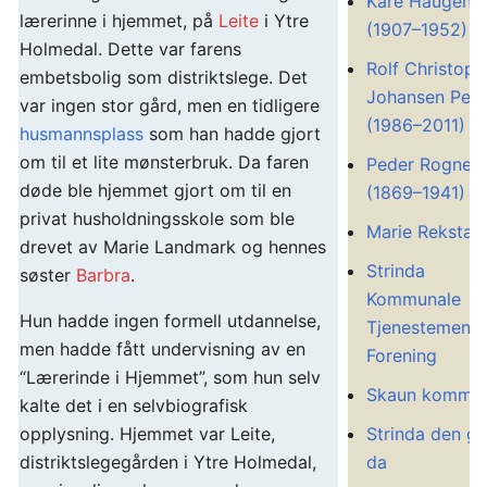
Kåre Haugen
lærerinne i hjemmet, på
Leite
i Ytre
(1907–1952)
Holmedal. Dette var farens
Rolf Christoph
embetsbolig som distriktslege. Det
Johansen Perr
var ingen stor gård, men en tidligere
(1986–2011)
husmannsplass
som han hadde gjort
om til et lite mønsterbruk. Da faren
Peder Rogner
døde ble hjemmet gjort om til en
(1869–1941)
privat husholdningsskole som ble
Marie Rekstad
drevet av Marie Landmark og hennes
Strinda
søster
Barbra
.
Kommunale
Hun hadde ingen formell utdannelse,
Tjenestemenn
men hadde fått undervisning av en
Forening
“Lærerinde i Hjemmet”, som hun selv
Skaun kommu
kalte det i en selvbiografisk
Strinda den g
opplysning. Hjemmet var Leite,
da
distriktslegegården i Ytre Holmedal,