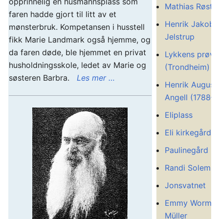
opprinnelig en husmannsplass som
Mathias Røsta
faren hadde gjort til litt av et
Henrik Jakob
mønsterbruk. Kompetansen i husstell
Jelstrup
fikk Marie Landmark også hjemme, og
da faren døde, ble hjemmet en privat
Lykkens prøve
husholdningsskole, ledet av Marie og
(Trondheim)
søsteren Barbra.
Les mer …
Henrik August
Angell (1788–1
Eliplass
Eli kirkegård
Paulinegård
Randi Solem
Jonsvatnet
Emmy Worm-
Müller