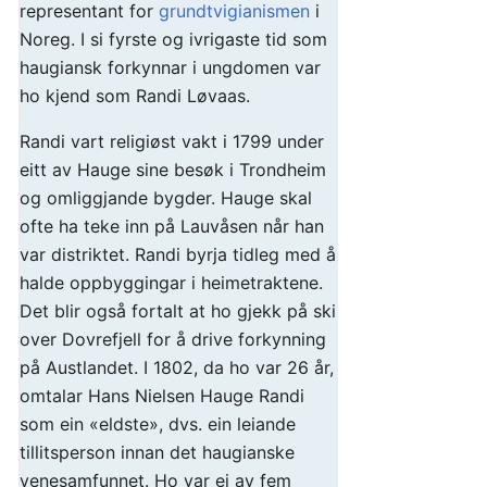
representant for
grundtvigianismen
i
Noreg. I si fyrste og ivrigaste tid som
haugiansk forkynnar i ungdomen var
ho kjend som Randi Løvaas.
Randi vart religiøst vakt i 1799 under
eitt av Hauge sine besøk i Trondheim
og omliggjande bygder. Hauge skal
ofte ha teke inn på Lauvåsen når han
var distriktet. Randi byrja tidleg med å
halde oppbyggingar i heimetraktene.
Det blir også fortalt at ho gjekk på ski
over Dovrefjell for å drive forkynning
på Austlandet. I 1802, da ho var 26 år,
omtalar Hans Nielsen Hauge Randi
som ein «eldste», dvs. ein leiande
tillitsperson innan det haugianske
venesamfunnet. Ho var ei av fem