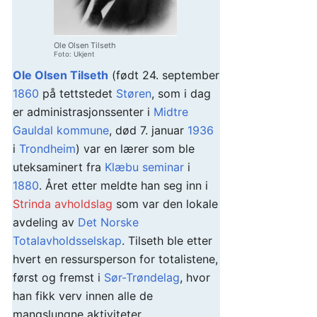
Ole Olsen Tilseth
Foto: Ukjent
Ole Olsen Tilseth
(født 24. september
1860
på tettstedet
Støren
, som i dag
er administrasjonssenter i
Midtre
Gauldal kommune
, død 7. januar
1936
i
Trondheim
) var en lærer som ble
uteksaminert fra
Klæbu seminar
i
1880
. Året etter meldte han seg inn i
Strinda avholdslag
som var den lokale
avdeling av
Det Norske
Totalavholdsselskap
. Tilseth ble etter
hvert en ressursperson for totalistene,
først og fremst i
Sør-Trøndelag
, hvor
han fikk verv innen alle de
mangslungne aktiviteter