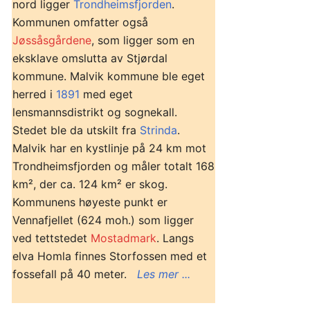
nord ligger
Trondheimsfjorden
.
Kommunen omfatter også
Jøssåsgårdene
, som ligger som en
eksklave omslutta av Stjørdal
kommune. Malvik kommune ble eget
herred i
1891
med eget
lensmannsdistrikt og sognekall.
Stedet ble da utskilt fra
Strinda
.
Malvik har en kystlinje på 24 km mot
Trondheimsfjorden og måler totalt 168
km², der ca. 124 km² er skog.
Kommunens høyeste punkt er
Vennafjellet (624 moh.) som ligger
ved tettstedet
Mostadmark
. Langs
elva Homla finnes Storfossen med et
fossefall på 40 meter.
Les mer ...