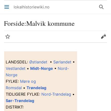
lokalhistoriewiki.no
Åpne hovedmenyen
Søk
Forside
:
Malvik kommune
Overvåk
Rediger
L
ANDSDEL
:
Østlandet
•
Sørlandet
•
Vestlandet
•
Midt-Norge
•
Nord-
Norge
F
YLKE
:
Møre og
Romsdal
•
Trøndelag
T
IDLIGERE FYLKE
:
Nord-Trøndelag
•
Sør-Trøndelag
D
ISTRIKT
: