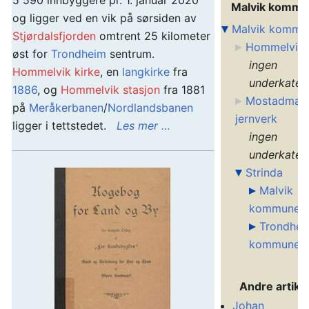
5 590 innbyggere pr. 1. januar 2020
Malvik komm
og ligger ved en vik på sørsiden av
Malvik kommu
Stjørdalsfjorden
omtrent 25 kilometer
Hommelvik
øst for
Trondheim
sentrum.
ingen
Hommelvik kirke
, en
langkirke
fra
underkateg
1886
, og
Hommelvik stasjon
fra 1881
Mostadmar
på
Meråkerbanen
/
Nordlandsbanen
jernverk
ligger i tettstedet.
Les mer …
ingen
underkateg
Strinda
Malvik
kommune
Trondhei
kommune
Andre artikl
Johan