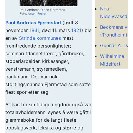
Nea-
Paul Andreas Olsen Fjermstad
Foto:
Anton Røske
Nidelvvassdra
Paul Andreas Fjermstad
(født 8.
Bøckmans veg
november
1841
, død 11. mars
1921
) ble
(Trondheim)
en av
Strinda kommunes
mest
Gunnar A. Dah
fremtredende personligheter;
seminarutdannet lærer, gårdbruker,
Wilhelmine
støperiarbeider, kirkesanger,
Midelfart
venstremann, styremedlem,
bankmann. Det var nok
stortingsmannen Fjermstad som satte
flest spor etter seg.
At han fra sin tidlige ungdom også var
totalavholdsmann, synes å være gått i
glemmeboka for de langt fleste
oppslagsverk, leksika og større og