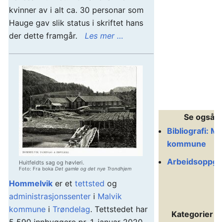
kvinner av i alt ca. 30 personar som
Hauge gav slik status i skriftet hans
der dette framgår.
Les mer …
Se også
Bibliografi: Ma
kommune
Arbeidsoppga
Huitfeldts sag og høvleri.
Foto: Fra boka
Det gamle og det nye Trondhjem
Hommelvik
er et
tettsted
og
administrasjonssenter
i
Malvik
kommune
i
Trøndelag
. Tettstedet har
Kategorier f