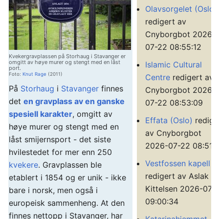
Olavsorgelet (Oslo)
redigert av
Cnyborgbot 2026-
07-22 08:55:12
Kvekergravplassen på Storhaug i Stavanger er
omgitt av høye murer og stengt med en låst
Islamic Cultural
port.
Foto:
Knut Rage
(2011)
Centre
redigert av
På
Storhaug
i
Stavanger
finnes
Cnyborgbot 2026-
det
en gravplass av en ganske
07-22 08:53:09
spesiell karakter
, omgitt av
Effata (Oslo)
redige
høye murer og stengt med en
av Cnyborgbot
låst smijernsport - det siste
2026-07-22 08:51:
hvilestedet for mer enn 250
Vestfossen kapell
kvekere
. Gravplassen ble
redigert av Aslak
etablert i 1854 og er unik - ikke
Kittelsen 2026-07-
bare i norsk, men også i
09:00:34
europeisk sammenheng. At den
finnes nettopp i Stavanger, har