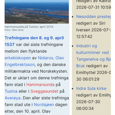
redigert av Kallrust
2026-07-31 10:59:
Nesodden prestegå
redigert av Siri
Hammarsunda på Tustna i april 2014.
Iversen 2026-07-3
Foto: Olve Utne
12:57:42
Trefningane den 8. og 9. april
1537
var dei siste trefningane
Industri og
mellom den flyktande
kulturminner ved
erkebiskopen
av
Nidaros
.
Olav
Tangenelva og Bjer
Engelbrektsson
, og den danske
Bruk
redigert av
militærmakta ved Norskekysten.
Emilhyttel 2026-07
Det er uklart om denne trefninga
30 06:01:29
fann stad i
Hammarsunda
på
Indre Sula kirke
Tustna
eller i
Sveggesundet
på
redigert av Emilhytt
Averøya
. Den aller siste trefninga
2026-07-30
fann stad ute i
Nordsjøen
dagen
06:00:34
etter, den 10. april. Olav