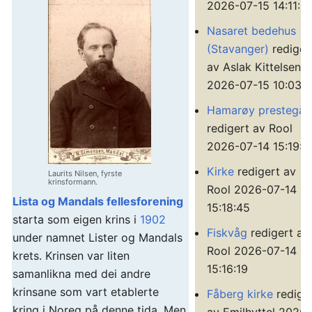
2026-07-15 14:11:0
Nasaret bedehus
(Stavanger)
rediger
av Aslak Kittelsen
2026-07-15 10:03:
Hamarøy prestegår
redigert av Rool
2026-07-14 15:19:1
Kirke
redigert av
Laurits Nilsen, fyrste
krinsformann.
Rool 2026-07-14
Lista og Mandals fellesforening
15:18:45
starta som eigen krins i
1902
Fiskvåg
redigert av
under namnet Lister og Mandals
Rool 2026-07-14
krets. Krinsen var liten
15:16:19
samanlikna med dei andre
krinsane som vart etablerte
Fåberg kirke
redige
kring i Noreg på denne tida. Men