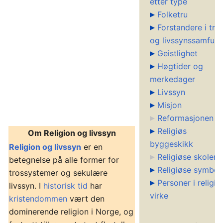
etter type
Folketru
Forstandere i tro
og livssynssamfun
Geistlighet
Høgtider og
merkedager
Livssyn
Misjon
Reformasjonen
Religiøs
Om Religion og livssyn
byggeskikk
Religion og livssyn
er en
Religiøse skoler
betegnelse på alle former for
Religiøse symbol
trossystemer og sekulære
Personer i religiø
livssyn. I
historisk tid
har
virke
kristendommen
vært den
dominerende religion i Norge, og