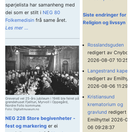
spørjelista har samanheng med
dei som er stilt i
NEG 80
Siste endringer for
Folkemedisin
frå same året.
Religion og livssyn
Les mer …
Rosslandsguden
redigert av Cnybor
2026-08-07 10:25:
Langestrand kapell
redigert av Emilhytt
2026-08-06 11:29:
Kristiansund
Greverud vel 25-års jubileum i 1946 ble feiret på
grendehuset Fjelltun, Myrvoll i Oppegård,
krematorium og
Nordre Follo kommune.
Foto: Digitaltmuseum.no
gravlund
redigert a
NEG 228 Store begivenheter -
Emilhyttel 2026-08
fest og markering
er ei
06 09:28:37