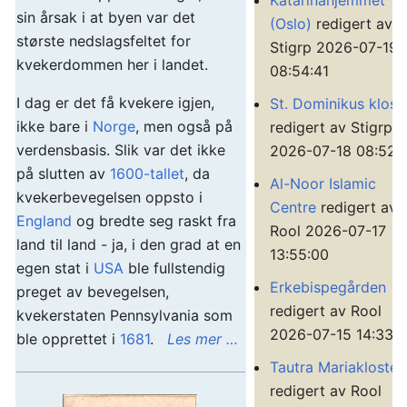
Katarinahjemmet
sin årsak i at byen var det
(Oslo)
redigert av
største nedslagsfeltet for
Stigrp 2026-07-19
kvekerdommen her i landet.
08:54:41
I dag er det få kvekere igjen,
St. Dominikus klost
ikke bare i
Norge
, men også på
redigert av Stigrp
verdensbasis. Slik var det ikke
2026-07-18 08:52:
på slutten av
1600-tallet
, da
Al-Noor Islamic
kvekerbevegelsen oppsto i
Centre
redigert av
England
og bredte seg raskt fra
Rool 2026-07-17
land til land - ja, i den grad at en
13:55:00
egen stat i
USA
ble fullstendig
Erkebispegården
preget av bevegelsen,
redigert av Rool
kvekerstaten Pennsylvania som
2026-07-15 14:33:3
ble opprettet i
1681
.
Les mer …
Tautra Mariakloster
redigert av Rool