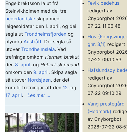
Fevik bedehus
Engelbrektsson la ut frå
redigert av
Steinvikholmen med dei tre
Cnyborgbot 2026-
nederlandske
skipa med
07-22 11:06:48
leigesoldatar den 1. april, og dei
segla ut
Trondheimsfjorden
og
Hov (Kongsvinger
plyndra
Austrått
. Dei segla så
gnr. 3/1)
redigert av
utover
Trondheimsleia
. Ved
Cnyborgbot 2026-
trefninga omkom
Herman buskut
07-22 09:10:53
den
8. april
, og
Hubert skipmand
Hafslundsøy bedeh
omkom den
9. april
. Skipa segla
redigert av
så utover
Nordsjøen
, der det
Cnyborgbot 2026-
kom til trefningar att den
12.
og
07-22 09:10:29
17. april
.
Les mer …
Vang prestegård
(Hedmark)
redigert
av Cnyborgbot
2026-07-22 08:57: