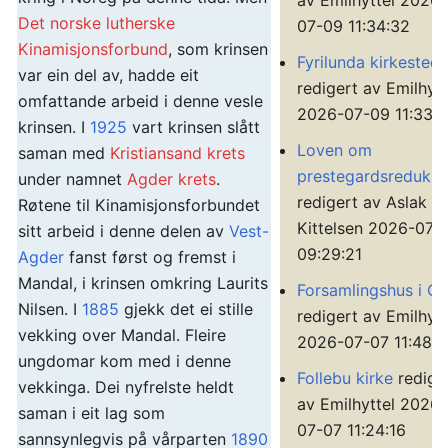
av Emilhyttel 2026-
Det norske lutherske
07-09 11:34:32
Kinamisjonsforbund
, som krinsen
Fyrilunda kirkested
var ein del av, hadde eit
redigert av Emilhytt
omfattande arbeid i denne vesle
2026-07-09 11:33:
krinsen. I
1925
vart krinsen slått
Loven om
saman med
Kristiansand krets
prestegardsreduksj
under namnet
Agder krets
.
redigert av Aslak
Røtene til Kinamisjonsforbundet
Kittelsen 2026-07-
sitt arbeid i denne delen av
Vest-
09:29:21
Agder
fanst først og fremst i
Mandal, i krinsen omkring Laurits
Forsamlingshus i Os
Nilsen. I
1885
gjekk det ei stille
redigert av Emilhytt
vekking over Mandal. Fleire
2026-07-07 11:48:1
ungdomar kom med i denne
Follebu kirke
redige
vekkinga. Dei nyfrelste heldt
av Emilhyttel 2026-
saman i eit lag som
07-07 11:24:16
sannsynlegvis på vårparten
1890