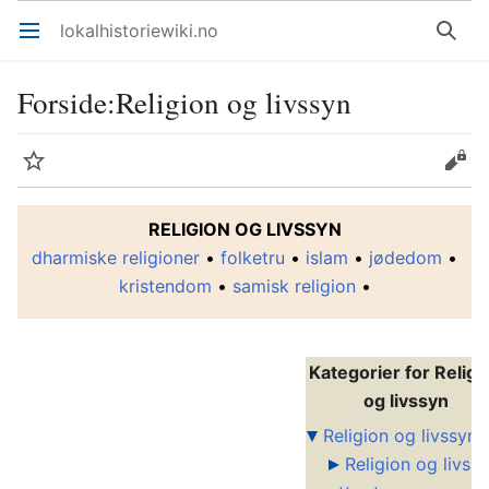
lokalhistoriewiki.no
Åpne hovedmenyen
Søk
Forside
:
Religion og livssyn
Overvåk
Rediger
RELIGION OG LIVSSYN
dharmiske religioner
•
folketru
•
islam
•
jødedom
•
kristendom
•
samisk religion
•
Kategorier for Religi
og livssyn
Religion og livssyn
Religion og livss