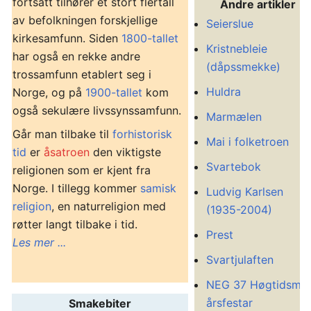
fortsatt tilhører et stort flertall
Andre artikler
av befolkningen forskjellige
Seierslue
kirkesamfunn. Siden
1800-tallet
Kristnebleie
har også en rekke andre
(dåpssmekke)
trossamfunn etablert seg i
Huldra
Norge, og på
1900-tallet
kom
også sekulære livssynssamfunn.
Marmælen
Går man tilbake til
forhistorisk
Mai i folketroen
tid
er
åsatroen
den viktigste
Svartebok
religionen som er kjent fra
Norge. I tillegg kommer
samisk
Ludvig Karlsen
religion
, en naturreligion med
(1935-2004)
røtter langt tilbake i tid.
Prest
Les mer ...
Svartjulaften
NEG 37 Høgtidsmat
årsfestar
Smakebiter