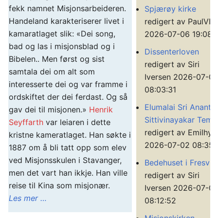
fekk namnet Misjonsarbeideren.
Spjærøy kirke
Handeland karakteriserer livet i
redigert av PaulVIF
kamaratlaget slik: «Dei song,
2026-07-06 19:08:
bad og las i misjonsblad og i
Dissenterloven
Bibelen.. Men først og sist
redigert av Siri
samtala dei om alt som
Iversen 2026-07-0
interesserte dei og var framme i
08:03:31
ordskiftet der dei ferdast. Og så
Elumalai Sri Ananth
gav dei til misjonen.»
Henrik
Sittivinayakar Temp
Seyffarth
var leiaren i dette
redigert av Emilhytt
kristne kameratlaget. Han søkte i
2026-07-02 08:35:
1887 om å bli tatt opp som elev
ved Misjonsskulen i Stavanger,
Bedehuset i Fresvik
men det vart han ikkje. Han ville
redigert av Siri
reise til Kina som misjonær.
Iversen 2026-07-01
Les mer …
08:12:52