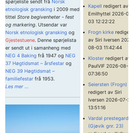
spørjeliste sendt frå
Norsk
Kapell
redigert av
etnologisk gransking
i 2009 med
Emilhyttel 2026-08
tittel
Store begivenheter - fest
03 12:22:22
og markering
. Utsendar var
Frogn kirke
rediger
Norsk etnologisk gransking
og
av Siri Iversen 2026
Gjestestuene
. Denne spørjelista
08-03 11:42:44
er sendt ut i samanheng med
NEG 4 Baking
frå 1947 og
NEG
Kloster
redigert av
37 Høgtidsmat – årsfestar
og
PaulVIF 2026-08-0
NEG 39 Høgtidsmat –
07:36:50
familiefestar
frå 1953.
Seiersten (Frogn)
Les mer …
redigert av Siri
Iversen 2026-07-31
13:51:16
Vardal prestegard
(Gjøvik gnr. 23)