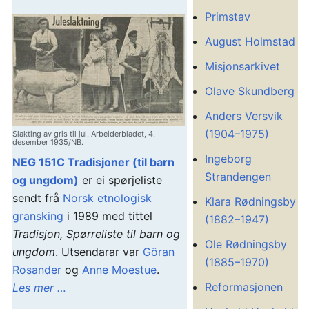
Primstav
August Holmstad
Misjonsarkivet
Olave Skundberg
Anders Versvik
(1904–1975)
Slakting av gris til jul. Arbeiderbladet, 4.
desember 1935/NB.
Ingeborg
NEG 151C Tradisjoner (til barn
Strandengen
og ungdom)
er ei spørjeliste
sendt frå
Norsk etnologisk
Klara Rødningsby
gransking
i 1989 med tittel
(1882–1947)
Tradisjon, Spørreliste til barn og
Ole Rødningsby
ungdom
. Utsendarar var
Göran
(1885–1970)
Rosander
og
Anne Moestue
.
Reformasjonen
Les mer …