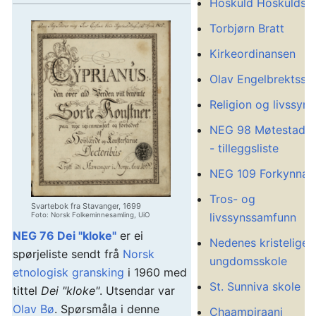
Hoskuld Hoskuldss
Torbjørn Bratt
Kirkeordinansen
Olav Engelbrektsso
Religion og livssyn
NEG 98 Møtestade
- tilleggsliste
NEG 109 Forkynnar
Tros- og
Svartebok fra Stavanger, 1699
livssynssamfunn
Foto: Norsk Folkeminnesamling, UiO
NEG 76 Dei "kloke"
er ei
Nedenes kristelige
spørjeliste sendt frå
Norsk
ungdomsskole
etnologisk gransking
i 1960 med
St. Sunniva skole
tittel
Dei "kloke"
. Utsendar var
Olav Bø
. Spørsmåla i denne
Chaampiraani