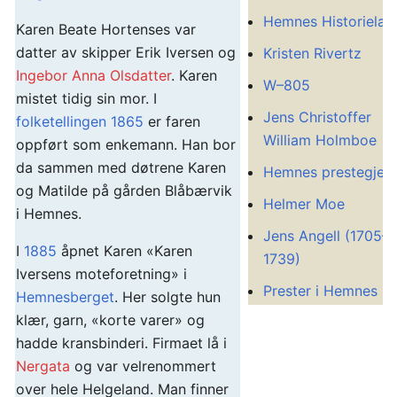
Hemnes Historielag
Karen Beate Hortenses var
datter av skipper Erik Iversen og
Kristen Rivertz
Ingebor Anna Olsdatter
. Karen
W–805
mistet tidig sin mor. I
Jens Christoffer
folketellingen 1865
er faren
William Holmboe
oppført som enkemann. Han bor
da sammen med døtrene Karen
Hemnes prestegjeld
og Matilde på gården Blåbærvik
Helmer Moe
i Hemnes.
Jens Angell (1705–
I
1885
åpnet Karen «Karen
1739)
Iversens moteforetning» i
Prester i Hemnes
Hemnesberget
. Her solgte hun
klær, garn, «korte varer» og
hadde kransbinderi. Firmaet lå i
Nergata
og var velrenommert
over hele Helgeland. Man finner