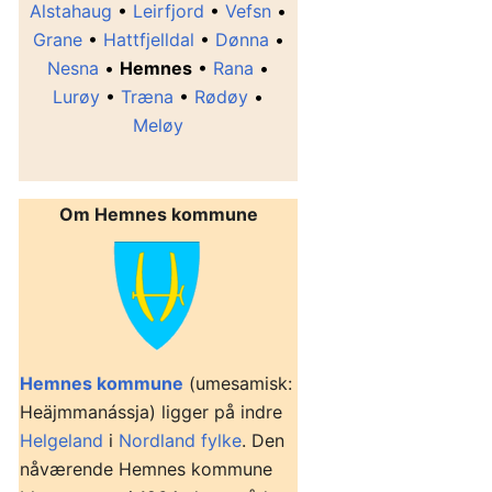
Alstahaug
•
Leirfjord
•
Vefsn
•
Grane
•
Hattfjelldal
•
Dønna
•
Nesna
•
Hemnes
•
Rana
•
Lurøy
•
Træna
•
Rødøy
•
Meløy
Om Hemnes kommune
Hemnes kommune
(umesamisk:
Heäjmmanássja) ligger på indre
Helgeland
i
Nordland fylke
. Den
nåværende Hemnes kommune