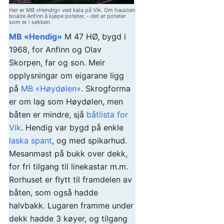
Her er MB «Hendig» ved kaia på Vik. Om hausten
brukte Anfinn å kjøpe poteter, - det er poteter
som er i sekken.
MB «Hendig»
M 47 HØ, bygd i
1968, for Anfinn og Olav
Skorpen, far og son. Meir
opplysningar om eigarane ligg
på
MB «Høydølen»
. Skrogforma
er om lag som Høydølen, men
båten er mindre, sjå
båtlista for
Vik
. Hendig var bygd på enkle
laska spant
, og med spikarhud.
Mesanmast på bukk over dekk,
for fri tilgang til linekastar m.m.
Rorhuset er flytt til framdelen av
båten, som også hadde
halvbakk. Lugaren framme under
dekk hadde 3 køyer, og tilgang