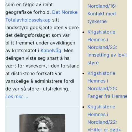
som en følge av reint
Nordland/16:
geografiske forhold.
Det Norske
Kontakt med
Totalavholdsselskap
sitt
tyskerne
landsstyre godkjente uten videre
Krigshistorie
det delingsforslaget som var
Hemnes i
blitt fremmet under avviklingen
Nordland/23:
av kretsmøtet i
Kabelvåg
. Men
Innsetting av lovlig
delingen viste seg snart å ha
styre
vært for «snever», i den forstand
Krigshistorie
at distriktene fortsatt var
Hemnes i
vanskelige å administrere fordi
Nordland/25:
de var så store i utstrekning.
Fanger fra Hemnes
Les mer …
Krigshistorie
Hemnes i
Nordland/22:
«Hitler er død»