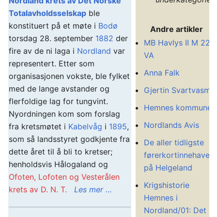
Nordland krets av Det Norske
Totalavholdsselskap
ble
konstituert på et møte i
Bodø
Andre artikler
torsdag 28. september
1882
der
MB Havlys II M 22
fire av de ni laga i
Nordland
var
VA
representert. Etter som
Anna Falk
organisasjonen vokste, ble fylket
med de lange avstander og
Gjertin Svartvasmo
flerfoldige lag for tungvint.
Hemnes kommune
Nyordningen kom som forslag
Nordlands Avis
fra kretsmøtet i
Kabelvåg
i
1895
,
som så landsstyret godkjente fra
De aller tidligste
dette året til å bli to kretser;
førerkortinnehavere
henholdsvis Hålogaland og
på Helgeland
Ofoten, Lofoten og Vesterålen
Krigshistorie
krets av D. N. T.
Les mer …
Hemnes i
Nordland/01: Det er