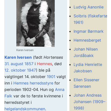
Ludvig Aanonlie
Solbris (fiskefartøy
1961)
Ingmar Børmark
Hemnesberget
Johan Nilsen
Karen Iversen
Jordåbakk
Karen Iversen
(født
Hortenses
31. august
1857
i
Hemnes
, død
Lydia Henriette
12. oktober
1947
) ble på
Jakobsen
valgtinget 14. oktober
1901
valgt
Ellen Sissener
inn i
Hemnes herredsstyre
for
Sørensen
perioden 1902-04. Hun og
Anna
Johan Andreas
Falk
var de to første kvinnene i
Johansen (1909–
herredsstyret i
1998)
helgelandskommunen
.