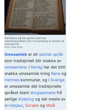
Salmebok på det gamle samiske
standardspråket som hovudsaklig er basert på
umesamisk.
Foto: Olve Utne
Umesamisk
er eit
samisk språk
som tradisjonelt blir snakka av
umesamane
. I
Noreg
har det blitt
snakka umesamisk kring
Rana
og
Hemnes
kommunar, og i
Sverige
er umesamisk det tradisjonelle
språket blant
skogssamane
frå
sørlige
Arjeplog
og det meste av
Arvidsjaur
,
Sorsele
og
Malå