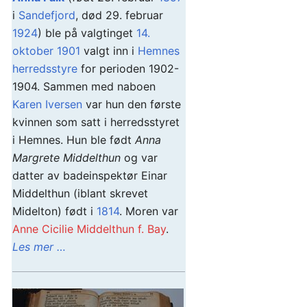
i
Sandefjord
, død 29. februar
1924
) ble på valgtinget
14.
oktober
1901
valgt inn i
Hemnes
herredsstyre
for perioden 1902-
1904. Sammen med naboen
Karen Iversen
var hun den første
kvinnen som satt i herredsstyret
i Hemnes. Hun ble født
Anna
Margrete Middelthun
og var
datter av badeinspektør Einar
Middelthun (iblant skrevet
Midelton) født i
1814
. Moren var
Anne Cicilie Middelthun f. Bay
.
Les mer …