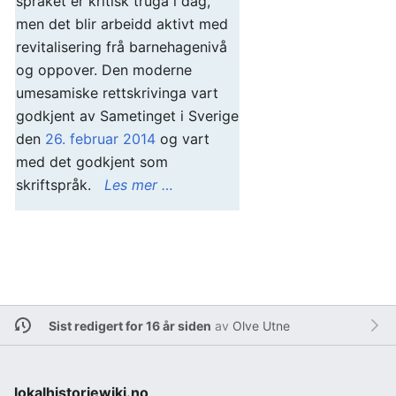
språket er kritisk truga i dag,
men det blir arbeidd aktivt med
revitalisering frå barnehagenivå
og oppover. Den moderne
umesamiske rettskrivinga vart
godkjent av Sametinget i Sverige
den
26. februar
2014
og vart
med det godkjent som
skriftspråk.
Les mer …
Sist redigert for 16 år siden
av
Olve Utne
lokalhistoriewiki.no