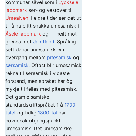
kommunar såvel som i
Lycksele
lappmark
sør- og vestover til
Umeälven
. I eldre tider ser det ut
til å ha blitt snakka umesamisk i
Åsele lappmark
òg — heilt mot
grensa mot
Jämtland
. Språklig
sett danar umesamisk ein
overgang mellom
pitesamisk
og
sørsamisk
. Oftast blir umesamisk
rekna til sørsamisk i vidaste
forstand, men språket har òg
mykje til felles med pitesamisk.
Det gamle samiske
standardskriftspråket frå
1700-
talet
og tidlig
1800-tal
har i
hovudsak utgangspunkt i
umesamisk. Det umesamiske