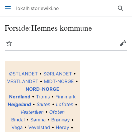
lokalhistoriewiki.no
Åpne hovedmenyen
Søk
Forside
:
Hemnes kommune
Overvåk
Rediger
ØSTLANDET
•
SØRLANDET
•
VESTLANDET
•
MIDT-NORGE
•
NORD-NORGE
Nordland
•
Troms
•
Finnmark
Helgeland
•
Salten
•
Lofoten
•
Vesterålen
•
Ofoten
Bindal
•
Sømna
•
Brønnøy
•
Vega
•
Vevelstad
•
Herøy
•