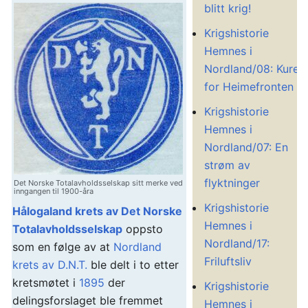
blitt krig!
Krigshistorie
Hemnes i
Nordland/08: Kurer
for Heimefronten
Krigshistorie
Hemnes i
Nordland/07: En
strøm av
flyktninger
Det Norske Totalavholdsselskap sitt merke ved
inngangen til 1900-åra
Krigshistorie
Hålogaland krets av Det Norske
Hemnes i
Totalavholdsselskap
oppsto
Nordland/17:
som en følge av at
Nordland
Friluftsliv
krets av D.N.T.
ble delt i to etter
kretsmøtet i
1895
der
Krigshistorie
delingsforslaget ble fremmet
Hemnes i