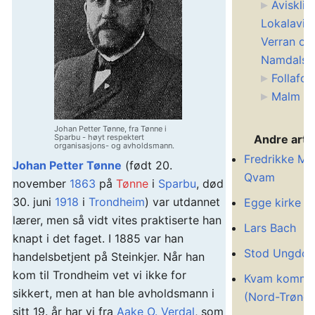
Avisklip
Lokalavis
Verran og
Namdalse
Follafos
Malm (V
Johan Petter Tønne, fra Tønne i
Sparbu - høyt respektert
Andre artik
organisasjons- og avholdsmann.
Fredrikke Ma
Johan Petter Tønne
(født 20.
Qvam
november
1863
på
Tønne
i
Sparbu
, død
30. juni
1918
i
Trondheim
) var utdannet
Egge kirke
lærer, men så vidt vites praktiserte han
Lars Bach
knapt i det faget. I 1885 var han
Stod Ungdom
handelsbetjent på Steinkjer. Når han
kom til Trondheim vet vi ikke for
Kvam kommu
sikkert, men at han ble avholdsmann i
(Nord-Trønde
sitt 19. år har vi fra
Aake O. Verdal
, som