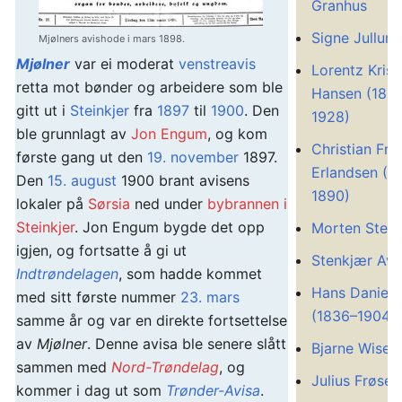
Granhus
Signe Jullum
Mjølners avishode i mars 1898.
Mjølner
var ei moderat
venstreavis
Lorentz Krist
retta mot bønder og arbeidere som ble
Hansen (186
gitt ut i
Steinkjer
fra
1897
til
1900
. Den
1928)
ble grunnlagt av
Jon Engum
, og kom
Christian Fre
første gang ut den
19. november
1897.
Erlandsen (1
Den
15. august
1900 brant avisens
1890)
lokaler på
Sørsia
ned under
bybrannen i
Steinkjer
. Jon Engum bygde det opp
Morten Sten
igjen, og fortsatte å gi ut
Stenkjær Avi
Indtrøndelagen
, som hadde kommet
Hans Daniels
med sitt første nummer
23. mars
(1836–1904)
samme år og var en direkte fortsettelse
av
Mjølner
. Denne avisa ble senere slått
Bjarne Wiset
sammen med
Nord-Trøndelag
, og
Julius Frøset
kommer i dag ut som
Trønder-Avisa
.