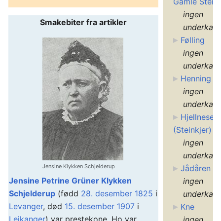
Gamle Steink
ingen
Smakebiter fra artikler
underkate
Følling
ingen
underkate
Henning
ingen
underkate
Hjellneset
(Steinkjer)
ingen
underkate
Jensine Klykken Schjelderup
Jådåren
Jensine Petrine Grüner Klykken
ingen
Schjelderup
(fødd
28. desember
1825
i
underkate
Levanger
, død
15. desember
1907
i
Kne
Leikanger
) var prestekone. Ho var
ingen