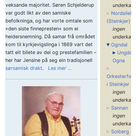
veksande majoritet. Søren Schjelderup
underkate
var godt likt av den samiske
Nordsileira
befolkninga, og har vorte omtale som
(Steinkjer)
«den siste finnepresten» som ei
ingen
heidersnemning. Då samar frå området
underkate
kom til kyrkjevigslinga i 1869 vart det
Ogndal
tatt eit bilete av dei og prestefamilien –
Ungdom
her har Jensine på seg ein tradisjonell
Ogna
sørsamisk drakt
.
Les mer …
Orkesterfor
i Steinkjer
ingen
underkate
Sannan
ingen
underkate
Solberg