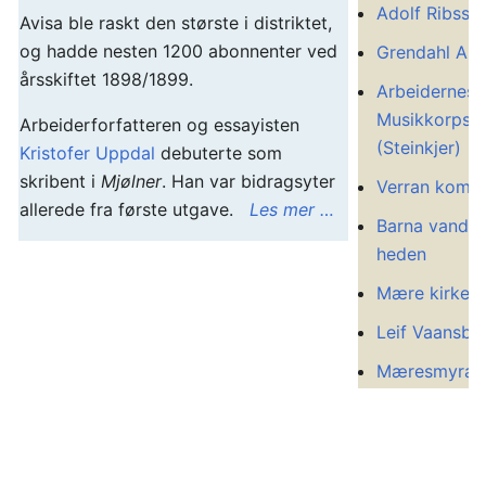
Adolf Ribssk
Avisa ble raskt den største i distriktet,
og hadde nesten 1200 abonnenter ved
Grendahl Aut
årsskiftet 1898/1899.
Arbeidernes
Musikkorps
Arbeiderforfatteren og essayisten
(Steinkjer)
Kristofer Uppdal
debuterte som
skribent i
Mjølner
. Han var bidragsyter
Verran komm
allerede fra første utgave.
Les mer …
Barna vandr
heden
Mære kirke
Leif Vaansbe
Mæresmyra