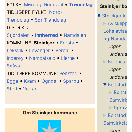
F
YLKE
:
Møre og Romsdal
•
Trøndelag
Steinkjer ko
T
IDLIGERE FYLKE
:
Nord-
Steinkjer k
Trøndelag
•
Sør-Trøndelag
Avisklipp f
D
ISTRIKT
:
Lokalavisa V
Stjørdalen
•
Innherred
•
Namdalen
og Namdalse
K
OMMUNE
:
Steinkjer
•
Frosta
•
ingen
Leksvik
•
Levanger
•
Verdal
•
underkate
Inderøy
•
Namdalseid
•
Lierne
•
Bartnes
Snåsa
ingen
T
IDLIGERE KOMMUNE
:
Beitstad
•
underkate
Egge
•
Kvam
•
Ogndal
•
Sparbu
•
Beitstad
Stod
•
Verran
Beitstad
Samvirkel
Sprova
Om Steinkjer kommune
Beitstad
Samvirkelag
ingen