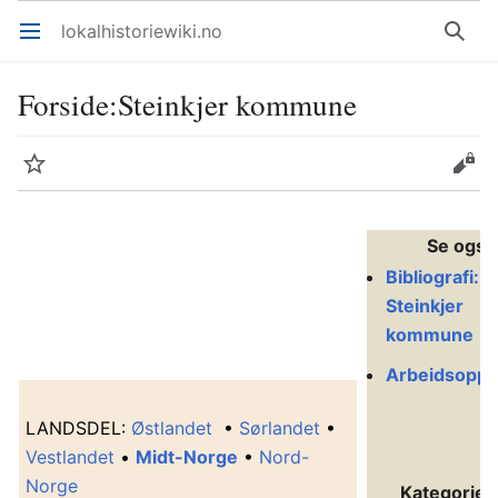
lokalhistoriewiki.no
Åpne hovedmenyen
Søk
Forside
:
Steinkjer kommune
Overvåk
Rediger
Se også
Bibliografi:
Steinkjer
kommune
Arbeidsoppg
L
ANDSDEL
:
Østlandet
•
Sørlandet
•
Vestlandet
•
Midt-Norge
•
Nord-
Norge
Kategorier 