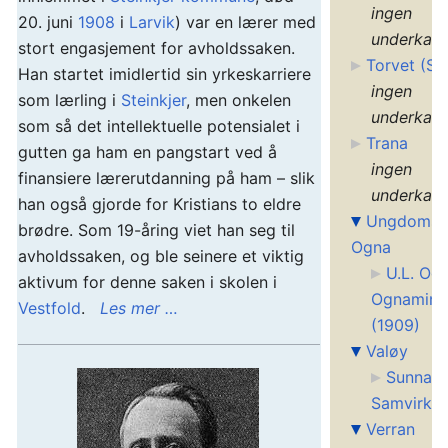
ingen
20. juni
1908
i
Larvik
) var en lærer med
underkate
stort engasjement for avholdssaken.
Torvet (Ste
Han startet imidlertid sin yrkeskarriere
ingen
som lærling i
Steinkjer
, men onkelen
underkate
som så det intellektuelle potensialet i
Trana
gutten ga ham en pangstart ved å
ingen
finansiere lærerutdanning på ham – slik
underkate
han også gjorde for Kristians to eldre
Ungdomsl
brødre. Som 19-åring viet han seg til
Ogna
avholdssaken, og ble seinere et viktig
U.L. Ogn
aktivum for denne saken i skolen i
Ognaminn
Vestfold
.
Les mer …
(1909)
Valøy
Sunnan
Samvirkel
Verran