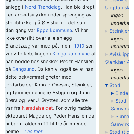
anlegg i
Nord-Trøndelag
. Han ble drept
Ungdomskor
i en arbeidsulykke under sprenging av
ingen
steinblokker på Ølvisheim i det som
underkate
den gang var
Egge kommune
. Vi har
Steinkjers
ikke oversikt over alle anlegg
ingen
Brandtzæg var med på, men i
1910
ser
underkate
vi av folketellingen i
Klinga kommune
at
Avisklipp f
han bodde hos snekker Peder Hanslien
Stenkjær Avi
på
Bangsund
. Da kan vi også se at han
ingen
delte bekvemmeligheter med
underkate
jordarbeider Konrad Ovesen, Steinkjer,
Stod
og tømmermennene Asbjørn og John
Binde
Brørs og Iver J. Grytten, som alle tre
Stod
var fra
Namdalseidet
. For øvrig hadde
Samvirkel
ekteparet Magda og Peder Hanslien da
Sunnan
ni barn i alderen 19 til tre år boende
Samvirkel
heime.
Les mer …
Stod (tidli