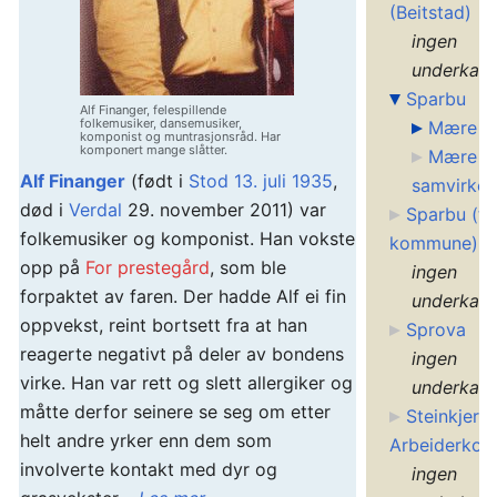
(Beitstad)
ingen
underkate
Sparbu
Alf Finanger, felespillende
folkemusiker, dansemusiker,
Mære
komponist og muntrasjonsråd. Har
komponert mange slåtter.
Mære
Alf Finanger
(født i
Stod
13. juli
1935
,
samvirkel
død i
Verdal
29. november 2011) var
Sparbu (ti
folkemusiker og komponist. Han vokste
kommune)
opp på
For prestegård
, som ble
ingen
forpaktet av faren. Der hadde Alf ei fin
underkate
oppvekst, reint bortsett fra at han
Sprova
reagerte negativt på deler av bondens
ingen
virke. Han var rett og slett allergiker og
underkate
måtte derfor seinere se seg om etter
Steinkjer
helt andre yrker enn dem som
Arbeiderkor
involverte kontakt med dyr og
ingen