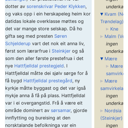
dotter av
sorenskrivar
Peder Klykken
,
underkate
og vaks opp i ein herskapeleg heim kor
Kvam (Nor
datidas lokale overklasse møttes og
Trøndelag)
det var mange store selskap. Då ho
Kne
gifta seg med presten
Søren
Malm (Ver
Schjelderup
vart det nok eit anna liv,
ingen
først som lærarfrue i
Steinkjer
og så
underkate
som den aller første prestefrua i det
Mære
nye
Hattfjelldal prestegjeld
. I
Mære
Hattfjelldal måtte dei sjølv sørge for å
samvirkel
få bygd
Hattfjelldal prestegård
, ny
Mære
kyrkje måtte byggast og det var igså
samvirkelag
mykje anna å få på plass. Hattfjelldal
ingen
var i ei overgangstid. Frå å være eit
underkate
område dominert av
sørsamar
, gjorde
Nordsia
innflytting og bureising at den
(Steinkjer)
norsktalande befolkninga var ein
ingen