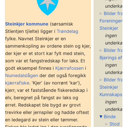
underkate
Bilder fra
Foreningen 
Steinkjer kommune
(sørsamisk
Steinkjer
Stïentjen tjïelte) ligger i
Trøndelag
ingen
fylke. Navnet Steinkjer er en
underkate
sammenkopling av ordene stein og kjer,
Bilder fra 
der kjer er et stort kar fylt med stein,
Bjerings eftf.
som var et fangstredskap for laks. Et
ingen
godt eksempel finnes i
Kjærrafossen
i
underkate
Numedalslågen
der det også foregikk
Bilder fra
kjærrafiske
. 'Kjer' (av norrønt 'kar'),
Steinkjer
kjerr, var et faststående fiskeredskap i
Kunnskapspo
elv, beregnet på fangst av laks og
ingen
ørret. Redskapet ble bygd av grovt
underkate
trevirke eller jernspiler og hadde oftest
Binde
en ledegard av stein eller tømmer.
Stod
Fisken ble ledet inn i den ruselignende