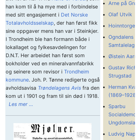
Arne på Grøt
han kom til å ha mye med i forbindelse
Olaf Utvik
med sitt engasjement i
Det Norske
Totalavholdsselskap
, der han først fikk
Hoinntorget
sine oppgaver mens han var i Steinkjer.
Ogndalens
I Trondheim ble han formann både i
Samtalelag
lokallaget og fylkesavdelingen for
D.N.T. Her arbeidet han først som
Øistein Aarse
bokholder ved en mineralvannfabrikk
Gustav Richa
og seinere som revisor i
Trondheim
Strugstad
kommune
. Joh. P. Tønne redigerte også
Herman Kvar
avholdsavisa
Trøndelagens Avis
fra den
(1869–1928)
kom ut i 1901 og fram til sin død i 1918.
Les mer …
Sparbu
Socialdemokr
Ungdomslag
Ludvig Napo