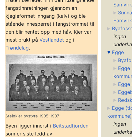
Samvirkel
fangstinnretningen gjennom en
Sunnan
kjegleformet inngang (kalv) og ble
Samvirkel
stående innesperret i fangstrommet til
Byafossen
den blir hentet opp med håv. Kjer var
ingen
mest brukt på
Vestlandet
og i
underkate
Trøndelag
.
Egge
Byafoss
Egge (ti
kommune
Egge ki
Eggebo
Rødskj
Egge (tidl
kommune)
Steinkjer bystyre 1905-1907.
ingen
Byen ligger innerst i
Beitstadfjorden
,
underkate
som er siste ledd av