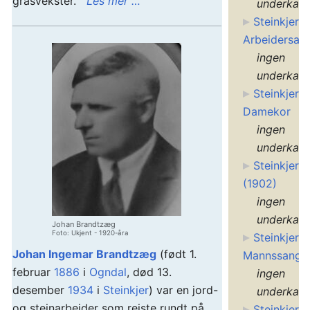
grasvekster.
Les mer …
underkate
Steinkjer
Arbeidersam
ingen
underkate
Steinkjer
Damekor
ingen
underkate
Steinkjer k
(1902)
ingen
underkate
Johan Brandtzæg
Foto: Ukjent - 1920-åra
Steinkjer
Johan Ingemar Brandtzæg
(født 1.
Mannssangfo
februar
1886
i
Ogndal
, død 13.
ingen
desember
1934
i
Steinkjer
) var en jord-
underkate
og steinarbeider som reiste rundt på
Steinkjer