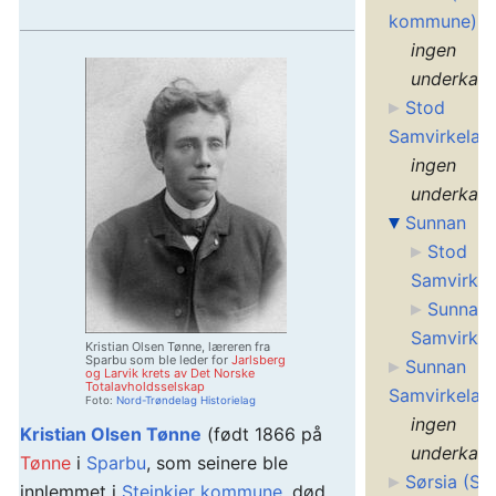
kommune)
ingen
underkate
Stod
Samvirkelag
ingen
underkate
Sunnan
Stod
Samvirkel
Sunnan
Samvirkel
Kristian Olsen Tønne, læreren fra
Sparbu som ble leder for
Jarlsberg
Sunnan
og Larvik krets av Det Norske
Totalavholdsselskap
Samvirkelag
Foto:
Nord-Trøndelag Historielag
ingen
Kristian Olsen Tønne
(født 1866 på
underkate
Tønne
i
Sparbu
, som seinere ble
Sørsia (Ste
innlemmet i
Steinkjer kommune
, død