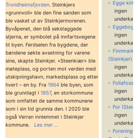
Egge kirke
Trondheimsfjorden
. Steinkjers
ingen
«grunnvoll» ble den fine sanden som
underkate
ble vasket ut av Steinkjermorenen.
Eggeboge
Byvåpenet, den blå sekstaggede
ingen
stjerna, er symbolet på innfartsvegene
underkate
til byen. Ferdselen fra bygdene, der
Finnmarka
bøndene søkte avsetning for varene
(Steinkjer)
sine, skapte Steinkjer. «Steenkiær» ble
ingen
møteplass, og porten mot verden med
underkate
utskipningshavn, markedsplass og etter
Follafoss
hvert – en by. Fra
1964
ble byen, som
ingen
ble grunnlagt i
1857
, en storkommune
underkate
som omfattet de samme kommunene
For (Steink
som i sin tid grunnla den. I 2020 ble
ingen
også Verran innlemmet i Steinkjer
underkate
kommune.
Les mer ...
Foreninge