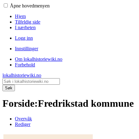
Åpne hovedmenyen
Hjem
Tilfeldig side
I nærheten
Logg inn
Innstillinger
Om lokalhistoriewiki.no
Forbehold
lokalhistoriewiki.no
Søk
Forside
:
Fredrikstad kommune
Overvåk
Rediger