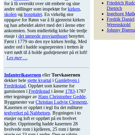
Friedrich Rud
for å få oversikt over sitt embete og sine
Dietrich
andre stillinger som inspektør for
kirken
,
Ingeborg Møll
skolen
og
hospitalet
. En virkelig stor
Fredrik Daniel
oppgave for Rønn var å få gjenreist kirken
Werenskiold
og han arbeidet aktivt med det i årene etter
Johnny Bjørnu
ankomsten. Som midlertidig kirke ble tredje
etasje i
det tømrede provianthuset
benyttet.
Først i 1779 sto den nye kirken ferdig. Med
andre ord i hadde sognepresten i tretten år
vært nødt til å holde gudstjenester på et loft!
Les mer …
Infanterikasernen
eller
Torvkasernen
dekker hele
sjette kvartal
i
Gamlebyen i
Fredrikstad
. Oppført som kaserne for
garnisonen i
Fredrikstad
i årene
1783
-1787
etter tegninger av
Hans Christopher Gedde
.
Byggmester var
Christian Ludvig Clementz
.
Kasernen er oppført i tegl fra det militære
teglverket på Nabbetorp
. Bygningen i to
etasjer og loft er oppført på en hvelvet
kjeller. Opprinnelig hadde kasernen 28
hvelvede rom i kjelleren, 25 rom i første
etasje og 23 rom i andre. Den er viktig