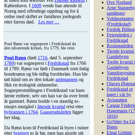
år tilsett som sekretær ved
Danske kanselli
i
Ove Norland
København. I
1609
vende han attende til
Arne Stangeby
Noreg med offentlege oppdrag og for å
samlinger
ordne med skiftet av familiens jordegods
Voldportgaten
etter farens død.
Les mer …
(Fredrikstad)
Fredrik Billin
Feiergården i
Fredrikstad
Poul Rønn var sogneprest i Fredrikstad da
Rosinggården
den nåværende kirken, fra 1779, ble reist.
Tiende kvartal 
Gamlebyen
Poul Rønn
(født
1716
, død 5. september
Tredje kvartal 
1789
) var sogneprest i
Fredrikstad
fra 1766
Gamlebyen
til 1789. Rønn var født i Danmark som fattig
Vannforsyning
bondesønn og ble tidlig foreldreløs. Han ble
Fredrikstad
tatt hånd om av den lokale
amtmannen
og
Olaves Østens
fikk en teologisk utdannelse.
Fredrikstad er
Sognepreststillingen i Fredrikstad var hans
laget i vår by
første embete, selv om han var da over femti
Avisgutten
år gammel. Rønn bodde i en staselig to-
Caspar Frideri
etasjes murgård i
åttende kvartal
reist etter
Hagemann (1
bybrannen i 1764
.
Gaaserudgården
ligger
1816)
her idag.
Go'biter fra G
Bjørn
Da Rønn kom til Fredrikstad lå byen i ruiner
Einar Grimm
etter
brannen
to år før, men han gjorde sitt