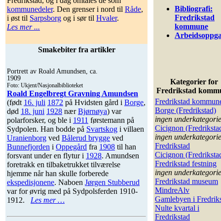
Fredrikstad, og i dag omtales de som
Bibliografi:
kommunedeler
. Den grenser i nord til
Råde
,
Fredrikstad
i øst til
Sarpsborg
og i sør til
Hvaler
.
kommune
Les mer ...
Arbeidsoppg
Smakebiter fra artikler
Portrett av Roald Amundsen, ca.
1909
Kategorier for
Foto: Ukjent/Nasjonalbiblioteket
Fredrikstad komm
Roald Engelbregt Gravning Amundsen
Fredrikstad kommun
(født
16. juli
1872
på Hvidsten gård i
Borge
,
Borge (Fredrikstad)
død
18. juni
1928
nær
Bjørnøya
) var
ingen underkategori
polarforsker, og ble i
1911
førstemann på
Cicignon (Fredriksta
Sydpolen. Han bodde på
Svartskog
i villaen
ingen underkategori
Uranienborg
ved
Bålerud brygge
ved
Fredrikstad
Bunnefjorden
i
Oppegård
fra
1908
til han
Cicignon (Fredriksta
forsvant under en flytur i
1928
. Amundsen
Fredrikstad festning
foretrakk en tilbaketrukket tilværelse
ingen underkategori
hjemme når han skulle forberede
Fredrikstad museum
ekspedisjonene
. Naboen
Jørgen Stubberud
MindreAlv
var for øvrig med på Sydpolsferden 1910-
Gamlebyen i Fredrik
1912.
Les mer …
Nulte kvartal i
Fredrikstad