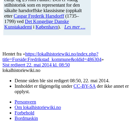
stilhistorisk som en representant for den
såkalte harsdorffske klassisisme (oppkalt
etter
Caspar Frederik Harsdorff
(1735–
1799) ved
Det Kongelige Danske
Kunstakademi
i
København
).
Les mer …
Hentet fra «
https://lokalhistoriewiki.no/index.php?
title=Forside:Fredrikstad_kommune&oldid=486304
»
Sist redigert 22. mai 2014 kl. 08:50
lokalhistoriewiki.no
Denne siden ble sist redigert 08:50, 22. mai 2014.
Innholdet er tilgjengelig under
CC-BY-SA
der ikke annet er
opplyst.
Personvern
Om lokalhistoriewiki.no
Forbehold
Bordmaskin