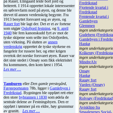
på Rauer, Elingaard leide bort jord og
Fredrikstad
beiterett. I 1914 opprettet lokale interessenter
Fjortende kvartal i
en sølvrevfarm nord på øyen, og denne ble
Fredrikstad
drevet til annen verdenskrig begynte. Fra
Femtende kvartal i
1913 benyttet forsvaret seg av øyen, og
Gamlebyen
Rauer fort
ble lagt der. Det er et av fortene
Glemmen
som utgjør
Oslofjord festning
, og
9. april
ingen underkategori
1940
ble fem kanonskudd fyrt av mot de
Gudeberg (Fredrikst
tyske skipene som seilte inn Oslofjorden,
Gamlebyen i Fredrik
uten virkning. På slutten av
annen
Hankø
verdenskrig
opprettet de tyske styrkene en
ingen underkategori
fangeleir for russere her, og etter krigen
Kråkerøy (Fredriksta
overtok det norske forsvaret øyen. Rauer var
ingen underkategori
det siste stedet i Onsøy som fikk elektrisitet
MindreAlv
fra kommunen, den kom først i 1954.
ingen underkategori
Les mer …
Onsøy
Hankø
Rauøy fort
Tamburen
eller
Den gamle prestegård
,
Varden (Onsøy)
Færgeportgaten
78b, ligger i
Gamlebyen i
Rauøy fort
Fredrikstad
. Bygningen ble oppført rett etter
ingen underkategori
den store
bybrannen i 1830
som ødela de
Rolvsøy (Fredrikstad
sentrale delene av Festningsbyen. Den er
ingen underkategori
oppført i tømmer på en eldre, høy grunnmur
Avisklipp fra
av granitt.
Les mer …
Smaalenenes Social-