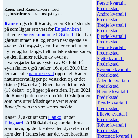
Første kvartal i
Fredrikstad
Rauer, med Rauerkalven i nord
og bostedene sentralt øst på øyen.
Andre kvartal i
Fredrikstad
Rauer
, også kalt Rauøy, er en 3 km² stor øy
Tredje kvartal i
på som ligger rett vest for
Engelsviken
i
Fredrikstad
tidligere
Onsøy kommune
i
Østfold
. Den har
Fjerde kvartal i
gårdsnummer 106 og er den nest største av
Fredrikstad
øyene på Onsøy-kysten. Rauer er helt uten
Femte kvartal i
hytter og har lange, helt inntakte strandsoner,
Fredrikstad
og den tilhører rekken av øyer av
Sjette kvartal i
lavabergarter langs kysten av Østfold. På
Fredrikstad
øyen finnes også rauker. 16. april 2010 ble
Syvende kvartal i
fem adskilte
naturreservat
opprettet. Rauer
Fredrikstad
naturreservat ligger på vestsiden og er det
Åttende kvartal i
største (994 dekar). Bogenlia er det minste
Fredrikstad
(18 dekar), og ligger på østsiden. I juni 2021
Niende kvartal i
ble Rauerfjorden og et område i Oslofjorden
Fredrikstad
som omslutter Missingene vernet som
Tiende kvartal i
Rauerfjorden marine verneområde
.
Fredrikstad
Ellevte kvartal i
Rauer lå, akkurat som
Hankø
, under
Fredrikstad
Elingaard
på 1600-tallet og var da i bruk
Tolvte kvartal i
som havn, og det ble dessuten dyrket en del
Fredrikstad
korn der. I årenes løp har det vært bosetting
Trettende kvartal i