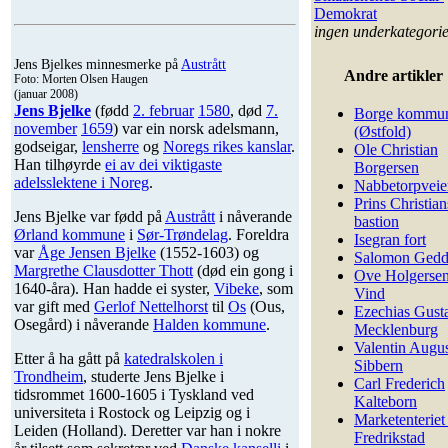
Demokrat
ingen underkategori
Jens Bjelkes minnesmerke på
Austrått
Andre artikler
Foto: Morten Olsen Haugen
(januar 2008)
Jens Bjelke
(fødd
2. februar
1580
, død
7.
Borge kommu
november
1659
) var ein norsk adelsmann,
(Østfold)
godseigar,
lensherre
og
Noregs rikes kanslar
.
Ole Christian
Han tilhøyrde
ei av dei viktigaste
Borgersen
adelsslektene i Noreg
.
Nabbetorpveie
Prins Christian
Jens Bjelke var fødd på
Austrått
i nåverande
bastion
Ørland kommune
i
Sør-Trøndelag
. Foreldra
Isegran fort
var
Åge Jensen Bjelke
(1552-1603) og
Salomon Ged
Margrethe Clausdotter Thott
(død ein gong i
Ove Holgerse
1640-åra). Han hadde ei syster,
Vibeke
, som
Vind
var gift med
Gerlof Nettelhorst
til
Os
(Ous,
Ezechias Gust
Osegård) i nåverande
Halden kommune
.
Mecklenburg
Valentin Augu
Etter å ha gått på
katedralskolen i
Sibbern
Trondheim
, studerte Jens Bjelke i
Carl Frederich
tidsrommet 1600-1605 i Tyskland ved
Kalteborn
universiteta i Rostock og Leipzig og i
Marketenteriet 
Leiden (Holland). Deretter var han i nokre
Fredrikstad