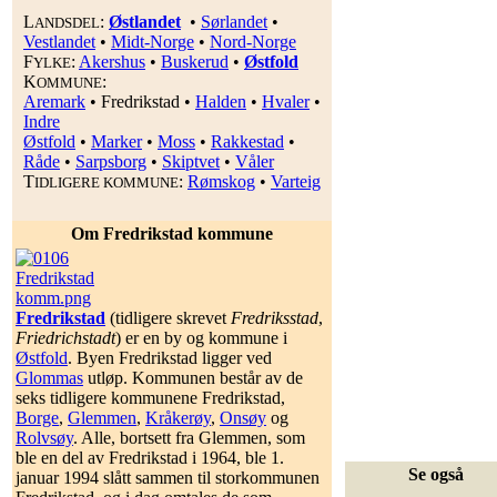
L
:
Østlandet
•
Sørlandet
•
ANDSDEL
Vestlandet
•
Midt-Norge
•
Nord-Norge
F
:
Akershus
•
Buskerud
•
Østfold
YLKE
K
:
OMMUNE
Aremark
•
Fredrikstad
•
Halden
•
Hvaler
•
Indre
Østfold
•
Marker
•
Moss
•
Rakkestad
•
Råde
•
Sarpsborg
•
Skiptvet
•
Våler
T
:
Rømskog
•
Varteig
IDLIGERE KOMMUNE
Om Fredrikstad kommune
Fredrikstad
(tidligere skrevet
Fredriksstad
,
Friedrichstadt
) er en by og kommune i
Østfold
. Byen Fredrikstad ligger ved
Glommas
utløp. Kommunen består av de
seks tidligere kommunene Fredrikstad,
Borge
,
Glemmen
,
Kråkerøy
,
Onsøy
og
Rolvsøy
. Alle, bortsett fra Glemmen, som
ble en del av Fredrikstad i 1964, ble 1.
Se også
januar 1994 slått sammen til storkommunen