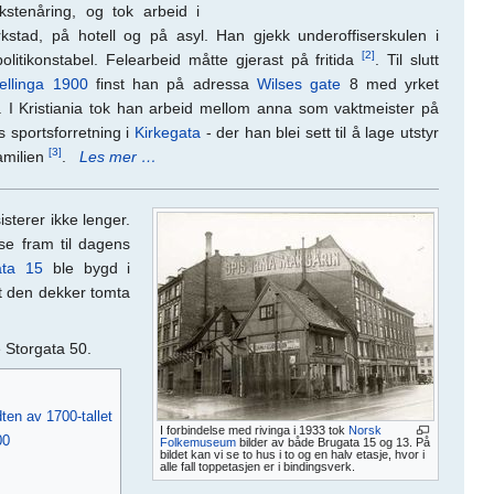
stenåring, og tok arbeid i
stad, på hotell og på asyl. Han gjekk underoffiserskulen i
[2]
olitikonstabel. Felearbeid måtte gjerast på fritida
. Til slutt
tellinga 1900
finst han på adressa
Wilses gate
8 med yrket
ft. I Kristiania tok han arbeid mellom anna som vaktmeister på
 sportsforretning i
Kirkegata
- der han blei sett til å lage utstyr
[3]
amilien
.
Les mer …
sterer ikke lenger.
se fram til dagens
ata 15
ble bygd i
at den dekker tomta
e Storgata 50.
ten av 1700-tallet
I forbindelse med rivinga i 1933 tok
Norsk
00
Folkemuseum
bilder av både Brugata 15 og 13. På
bildet kan vi se to hus i to og en halv etasje, hvor i
alle fall toppetasjen er i bindingsverk.