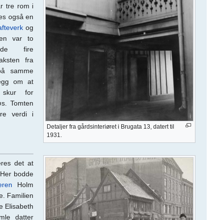
r tre rom i
tes også en
afteverk
og
en var to
de fire
ksten fra
 på samme
legg om at
 skur for
øs. Tomten
re verdi i
Detaljer fra gårdsinteriøret i Brugata 13, datert til
1931.
eres det at
Her bodde
eren
Holm
. Familien
e Elisabeth
mle datter