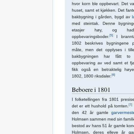
hvor korn ble oppbevart. Det va
huset, samt et kjøkken. Det fan
bakbygning i gården, bygd av
l
med steintak. Denne bygning
etasjer høy, og had
[5]
oppbevaringsboder.
I brannta
1802 beskrives bygningene
måte, men det opplyses i til
bakbygningen har fått to
oppbevaring av ved samt et fj
fikk også en betraktelig høye
[6]
1802, 1800 riksdaler.
Beboere i 1801
I folketellingen fra 1801 presis
[7]
det er ett hushold på tomten.
den 42 år gamle
garvermest
Holmsen sammen med sin familie
bestod av hans 51 år gamle kon
Holmsen, deres elleve år ga