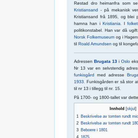
Røstad dro heimanfra som sek
Kristiansand
- på mekanisk verk
Kristiansand frå 1895, og blei p
hamna han i
Kristiania
. I
folke
politikonstabel. Han var då ugi
Norsk Folkemuseum
og i Hagens
til
Roald Amundsen
og til kongef
Adressen
Brugata 13
i
Oslo
eksi
Nr 13 var en selvstendig adres
funkisgård
med adresse
Brug
1933
. Funkisgården er så stor 
til nr 13 i tillegg til nr. 15.
På 1700- og 1800-tallet var dett
Innhold
1
Beskrivelse av tomten rundt mid
2
Beskrivelse av tomten rundt 18
3
Beboere i 1801
4
1875