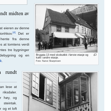
undt midten av
 at eieren av denne
[4]
onhkov.
Det er
 hente fra denne
s at tomtens verdi
ntes tre bygninger
idebygning og en
Brugata 13 med skobutikk i første etasje og
kafé i andre etasje.
rk
.
Foto: Narve Skarpmoen
n rundt
an lese at
riksdaler.
er høy, og
teintak.
 og et loft