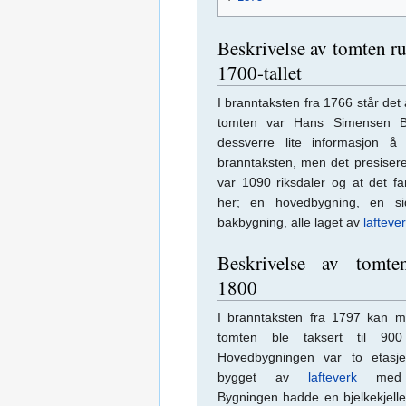
Beskrivelse av tomten r
1700-tallet
I branntaksten fra 1766 står det
tomten var Hans Simensen B
dessverre lite informasjon å
branntaksten, men det presisere
var 1090 riksdaler og at det fa
her; en hovedbygning, en s
bakbygning, alle laget av
lafteve
Beskrivelse av tomte
1800
I branntaksten fra 1797 kan m
tomten ble taksert til 900 
Hovedbygningen var to etasj
bygget av
lafteverk
med s
Bygningen hadde en bjelkekjeller