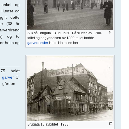
onkel- og
e Hønse og
g til dette
ike (38 år
arverdreng
Slik så Brugata 13 ut i 1920. På slutten av 1700-
n) og to
tallet og begynnelsen av 1800-tallet bodde
er holm og
garvermester
Holm Holmsen her.
875 holdt
og
garver
C.
 i gården.
Brugata 13 avbildet i 1933.