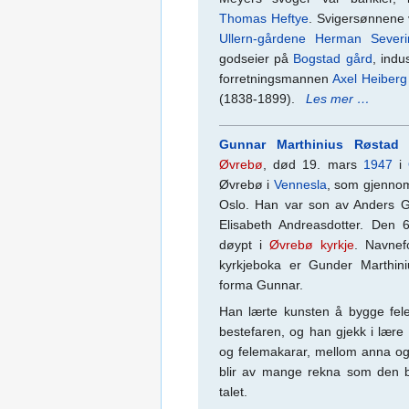
Thomas Heftye
. Svigersønnene v
Ullern-gårdene
Herman Severi
godseier på
Bogstad gård
, indus
forretningsmannen
Axel Heiberg
(1838-1899).
Les mer …
Gunnar Marthinius Røstad
(
Øvrebø
, død 19. mars
1947
i
Øvrebø i
Vennesla
, som gjenno
Oslo. Han var son av Anders 
Elisabeth Andreasdotter. Den
døypt i
Øvrebø kyrkje
. Navnef
kyrkjeboka er Gunder Marthin
forma Gunnar.
Han lærte kunsten å bygge fel
bestefaren, og han gjekk i lære
og felemakarar, mellom anna o
blir av mange rekna som den 
talet.