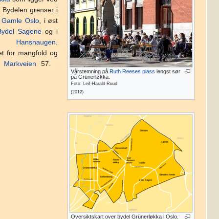
. Bydelen grenser i
 Gamle Oslo
, i øst
Bydel Sagene
og i
. Hanshaugen
.
et for mangfold og
 i
Markveien
57.
Vårstemning på
Ruth Reeses plass
lengst sør
på Grünerløkka.
Foto: Leif-Harald Ruud
(2012)
Oversiktskart over bydel Grünerløkka i Oslo.