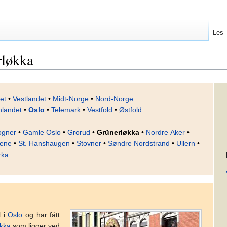
Les
rløkka
et
•
Vestlandet
•
Midt-Norge
•
Nord-Norge
nlandet
•
Oslo
•
Telemark
•
Vestfold
•
Østfold
ogner
•
Gamle Oslo
•
Grorud
•
Grünerløkka
•
Nordre Aker
•
ene
•
St. Hanshaugen
•
Stovner
•
Søndre Nordstrand
•
Ullern
•
rka
l i
Oslo
og har fått
kka
som ligger ved