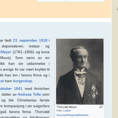
ar født
23. september
1818
i
psrederen, trelast- og
 Meyer
(1781–1856) og kona
h Muus). Som sønn av en
fikk han sin utdannelse i
vrige liv var nært knyttet til
kk han inn i farens firma og i
rat
ham
borgerskap
.
oktober
1841
med Annichen
 datter av
Andreas Tofte
som
og ble Christianias første
om kompanjong i sin svigerfars
Thorvald Meyer
Foto:
Ludwik
også farens firma. Thorvald
Szacinski
/
Nasjonalbiblioteket
kalpolitiker og friluftsmann