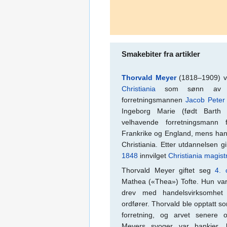
Smakebiter fra artikler
Thorvald Meyer
(1818–1909) v
Christiania
som sønn av ski
forretningsmannen
Jacob Peter
Ingeborg Marie (født Bart
velhavende forretningsmann 
Frankrike og England, mens hans ø
Christiania. Etter utdannelsen gi
1848
innvilget
Christiania magist
Thorvald Meyer giftet seg
4. 
Mathea («Thea») Tofte. Hun var
drev med handelsvirksomhet 
ordfører. Thorvald ble opptatt s
forretning, og arvet senere 
Meyers svoger var bankier, lo