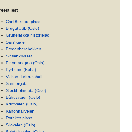
Mest lest
Carl Berners plass
Brugata 3b (Oslo)
Grünerløkka historielag
Sars' gate
Frydenbergbakken
Sinsenkrysset
Finnmarkgata (Oslo)
Fyrhuset (Kuba)
Vulkan flerbrukshall
Sannergata
Stockholmgata (Oslo)
Båhusveien (Oslo)
Kruttveien (Oslo)
Kanonhallveien
Rathkes plass
Siloveien (Oslo)
Solefallsveien (Oslo)