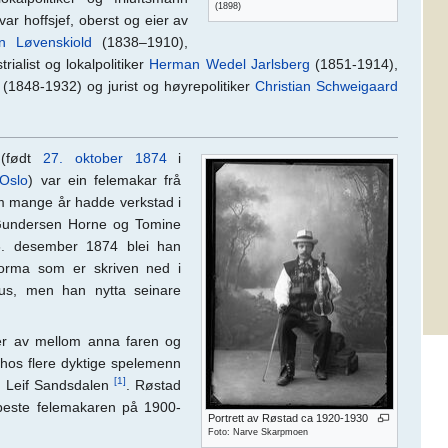
(1898)
ar hoffsjef, oberst og eier av
n Løvenskiold
(1838–1910),
trialist og lokalpolitiker
Herman Wedel Jarlsberg
(1851-1914),
(1848-1932) og jurist og høyrepolitiker
Christian Schweigaard
født
27. oktober
1874
i
Oslo
) var ein felemakar frå
m mange år hadde verkstad i
Gundersen Horne og Tomine
 6. desember 1874 blei han
orma som er skriven ned i
ius, men han nytta seinare
er av mellom anna faren og
 hos flere dyktige spelemenn
[1]
g Leif Sandsdalen
. Røstad
beste felemakaren på 1900-
Portrett av Røstad ca 1920-1930
Foto: Narve Skarpmoen