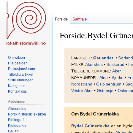
Forside
Samtale
Forside
:
Bydel Grüne
Hopp
Hopp
til
til
Om wikien
L
:
Østlandet
•
Sørland
ANDSDEL
navigering
søk
Hjelpesider
F
:
Akershus
•
Buskerud
•
In
YLKE
Diskusjonsforum
T
:
Aker
IDLIGERE KOMMUNE
Tilfeldig artikkel
K
:
Alna
•
Bjerke
•
Fr
OMMUNEDEL
Siste endringer
Nordstrand
•
Oslo sentrum
•
Sag
Kategorier
Vestre Aker
•
Østensjø
•
Osloma
Kontakt oss
Avdelinger
Allmenning
Om Bydel Grünerløkka
Norsk historisk leksikon
Bibliografi
Kjeldearkiv
Bydel Grünerløkka
er en byde
Galleri
navnet sitt etter strøket
Grünerlø