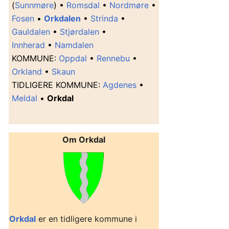
(
Sunnmøre
) •
Romsdal
•
Nordmøre
•
Fosen
•
Orkdalen
•
Strinda
•
Gauldalen
•
Stjørdalen
•
Innherad
•
Namdalen
K
OMMUNE
:
Oppdal
•
Rennebu
•
Orkland
•
Skaun
T
IDLIGERE KOMMUNE
:
Agdenes
•
Meldal
•
Orkdal
Om Orkdal
Orkdal
er en tidligere kommune i