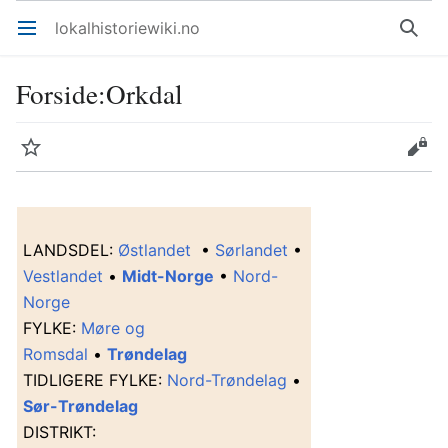
lokalhistoriewiki.no
Åpne hovedmenyen
Søk
Forside
:
Orkdal
Overvåk
Rediger
L
ANDSDEL
:
Østlandet
•
Sørlandet
•
Vestlandet
•
Midt-Norge
•
Nord-
Norge
F
YLKE
:
Møre og
Romsdal
•
Trøndelag
T
IDLIGERE FYLKE
:
Nord-Trøndelag
•
Sør-Trøndelag
D
ISTRIKT
: