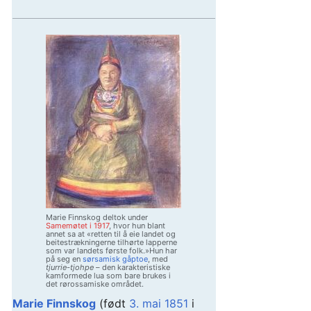
Marie Finnskog deltok under
Samemøtet i 1917
, hvor hun blant
annet sa at «retten til å eie landet og
beitestrækningerne tilhørte lapperne
som var landets første folk.»Hun har
på seg en
sørsamisk gåptoe
, med
tjurrie-tjohpe
– den karakteristiske
kamformede lua som bare brukes i
det rørossamiske området.
Marie Finnskog
(født
3. mai
1851
i