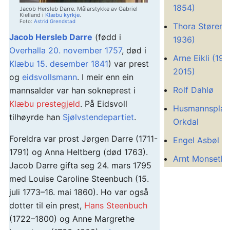
1854)
Jacob Hersleb Darre. Målarstykke av Gabriel
Kielland i
Klæbu kyrkje
.
Foto:
Astrid Grendstad
Thora Støren 
Jacob Hersleb Darre
(fødd i
1936)
Overhalla
20. november
1757
, død i
Arne Eikli (191
Klæbu
15. desember
1841
) var prest
2015)
og
eidsvollsmann
. I meir enn ein
Rolf Dahlø
mannsalder var han sokneprest i
Klæbu prestegjeld
. På Eidsvoll
Husmannsplass
tilhøyrde han
Sjølvstendepartiet
.
Orkdal
Foreldra var prost Jørgen Darre (1711-
Engel Asbøl
1791) og Anna Heltberg (død 1763).
Arnt Monseth
Jacob Darre gifta seg 24. mars 1795
med Louise Caroline Steenbuch (15.
juli 1773–16. mai 1860). Ho var også
dotter til ein prest,
Hans Steenbuch
(1722–1800) og Anne Margrethe