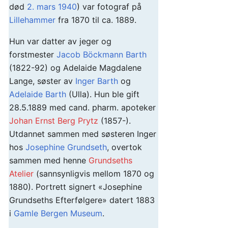
død
2. mars
1940
) var fotograf på
Lillehammer
fra 1870 til ca. 1889.
Hun var datter av jeger og
forstmester
Jacob Böckmann Barth
(1822-92) og Adelaide Magdalene
Lange, søster av
Inger Barth
og
Adelaide Barth
(Ulla). Hun ble gift
28.5.1889 med cand. pharm. apoteker
Johan Ernst Berg Prytz
(1857-).
Utdannet sammen med søsteren Inger
hos
Josephine Grundseth
, overtok
sammen med henne
Grundseths
Atelier
(sannsynligvis mellom 1870 og
1880). Portrett signert «Josephine
Grundseths Efterfølgere» datert 1883
i
Gamle Bergen Museum
.