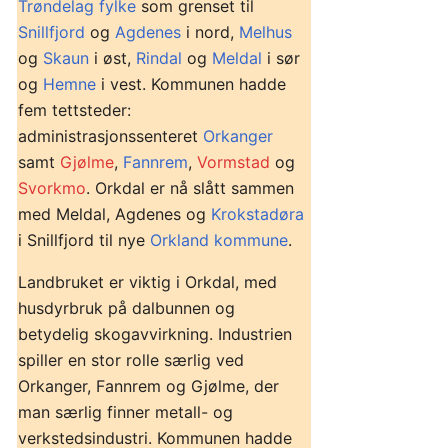
Trøndelag fylke
som grenset til
Snillfjord
og
Agdenes
i nord,
Melhus
og
Skaun
i øst,
Rindal
og
Meldal
i sør
og
Hemne
i vest. Kommunen hadde
fem tettsteder:
administrasjonssenteret
Orkanger
samt
Gjølme
,
Fannrem
,
Vormstad
og
Svorkmo
. Orkdal er nå slått sammen
med Meldal, Agdenes og
Krokstadøra
i Snillfjord til nye
Orkland kommune
.
Landbruket er viktig i Orkdal, med
husdyrbruk på dalbunnen og
betydelig skogavvirkning. Industrien
spiller en stor rolle særlig ved
Orkanger, Fannrem og Gjølme, der
man særlig finner metall- og
verkstedsindustri. Kommunen hadde