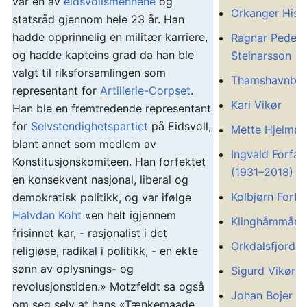
var en av
eidsvollsmennene
og
Orkanger Histo
statsråd gjennom hele 23 år. Han
hadde opprinnelig en militær karriere,
Ragnar Peder
og hadde kapteins grad da han ble
Steinarsson
valgt til riksforsamlingen som
Thamshavnba
representant for
Artillerie-Corpset
.
Kari Vikør
Han ble en fremtredende representant
for
Selvstendighetspartiet
på Eidsvoll,
Mette Hjelmar
blant annet som medlem av
Ingvald Forfa
Konstitusjonskomiteen. Han forfektet
(1931–2018)
en konsekvent nasjonal, liberal og
Kolbjørn Forfa
demokratisk politikk, og var ifølge
Halvdan Koht
«en helt igjennem
Klinghåmmårt
frisinnet kar, - rasjonalist i det
Orkdalsfjorde
religiøse, radikal i politikk, - en ekte
sønn av oplysnings- og
Sigurd Vikør
revolusjonstiden.» Motzfeldt sa også
Johan Bojer
om seg selv at hans «Tænkemaade