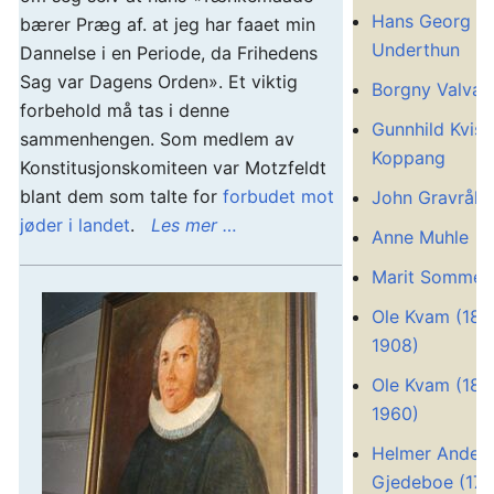
Hans Georg Ev
bærer Præg af. at jeg har faaet min
Underthun
Dannelse i en Periode, da Frihedens
Sag var Dagens Orden». Et viktig
Borgny Valvat
forbehold må tas i denne
Gunnhild Kvisli
sammenhengen. Som medlem av
Koppang
Konstitusjonskomiteen var Motzfeldt
blant dem som talte for
forbudet mot
John Gravråk
jøder i landet
.
Les mer …
Anne Muhle
Marit Sommer
Ole Kvam (183
1908)
Ole Kvam (187
1960)
Helmer Ander
Gjedeboe (17