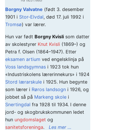
fra 1923
(1950)
Borgny Valvatne
(født 3. desember
1901 i
Stor-Elvdal
, død 17. juli 1992 i
Tromsø
) var lærer.
Hun var født
Borgny Kvisli
som datter
av skolestyrer
Knut Kvisli
(1869–) og
Petra f. Olsen (1864–1947). Etter
eksamen artium
ved engelsklinja på
Voss landsgymnas
i 1923 tok hun
«Industriskolens lærerinnekurs» i 1924
Stord lærarskule
i 1925. Hun begynte
som lærer i
Røros landsogn
i 1926, og
jobbet så på
Markeng skole
i
Snertingdal
fra 1928 til 1934. I denne
jord- og skogbrukskommunen ledet
hun
ungdomslaget
og
sanitetsforeninga
.
Les mer …