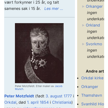
underkateg
vært forkynner i 25 år, og talt
Orkanger
samenes sak i 15 år.
Les mer …
ingen
underkateg
Orkland
ingen
underkateg
Svorkmo
ingen
underkateg
Andre artik
Orkdal kirke
Orkanger
Peter Motzfeldt. Etter maleri av
Jacob
Munch
.
Thamshavn
Peter Motzfeldt
(født
3. august
1777
i
Orkdal
, død
1. april
1854
i
Christiania
)
Svanhild Hiort