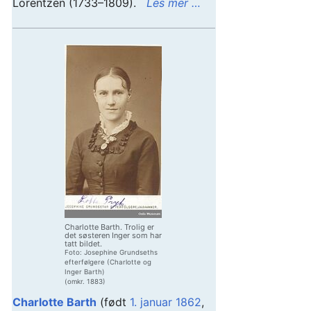
Lorentzen (1733–1809).
Les mer …
Charlotte Barth. Trolig er
det søsteren Inger som har
tatt bildet.
Foto: Josephine Grundseths
efterfølgere (Charlotte og
Inger Barth)
(omkr. 1883)
Charlotte Barth
(født
1. januar
1862
,