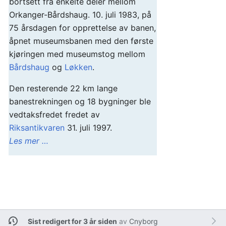
bortsett fra enkelte deler mellom
Orkanger-Bårdshaug. 10. juli 1983, på
75 årsdagen for opprettelse av banen,
åpnet museumsbanen med den første
kjøringen med museumstog mellom
Bårdshaug
og
Løkken
.
Den resterende 22 km lange
banestrekningen og 18 bygninger ble
vedtaksfredet fredet av
Riksantikvaren
31. juli 1997.
Les mer …
Sist redigert for 3 år siden
av
Cnyborg