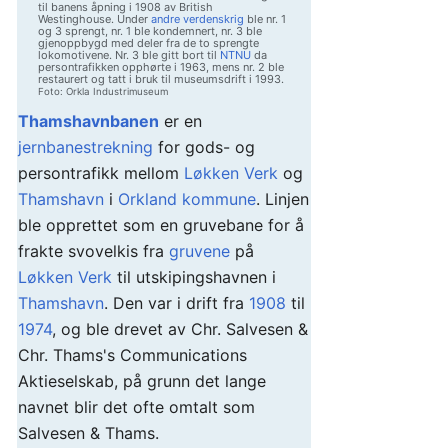
til banens åpning i 1908 av British
Westinghouse. Under
andre verdenskrig
ble nr. 1
og 3 sprengt, nr. 1 ble kondemnert, nr. 3 ble
gjenoppbygd med deler fra de to sprengte
lokomotivene. Nr. 3 ble gitt bort til
NTNU
da
persontrafikken opphørte i 1963, mens nr. 2 ble
restaurert og tatt i bruk til museumsdrift i 1993.
Foto: Orkla Industrimuseum
Thamshavnbanen
er en
jernbanestrekning
for gods- og
persontrafikk mellom
Løkken Verk
og
Thamshavn
i
Orkland kommune
. Linjen
ble opprettet som en gruvebane for å
frakte svovelkis fra
gruvene
på
Løkken Verk
til utskipingshavnen i
Thamshavn
. Den var i drift fra
1908
til
1974
, og ble drevet av Chr. Salvesen &
Chr. Thams's Communications
Aktieselskab, på grunn det lange
navnet blir det ofte omtalt som
Salvesen & Thams.