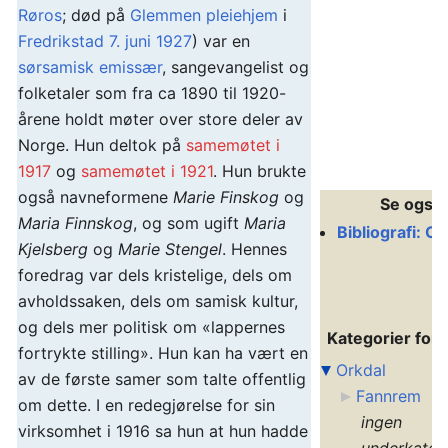
Røros
; død på
Glemmen pleiehjem
i
Fredrikstad
7. juni
1927
) var en
sørsamisk
emissær
, sangevangelist og
folketaler som fra ca 1890 til 1920-
årene holdt møter over store deler av
Norge. Hun deltok på
samemøtet i
1917
og
samemøtet i 1921
. Hun brukte
også navneformene
Marie Finskog
og
Se også
Maria Finnskog
, og som ugift
Maria
Bibliografi: Or
Kjelsberg
og
Marie Stengel
. Hennes
foredrag var dels kristelige, dels om
avholdssaken, dels om samisk kultur,
og dels mer politisk om «lappernes
Kategorier for 
fortrykte stilling». Hun kan ha vært en
Orkdal
av de første samer som talte offentlig
Fannrem
om dette. I en redegjørelse for sin
ingen
virksomhet i 1916 sa hun at hun hadde