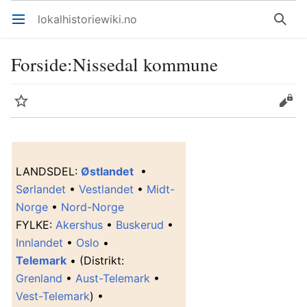
lokalhistoriewiki.no
Åpne hovedmenyen
Søk
Forside
:
Nissedal kommune
Overvåk
Rediger
L
ANDSDEL
:
Østlandet
•
Sørlandet
•
Vestlandet
•
Midt-
Norge
•
Nord-Norge
F
YLKE
:
Akershus
•
Buskerud
•
Innlandet
•
Oslo
•
Telemark
• (Distrikt:
Grenland
•
Aust-Telemark
•
Vest-Telemark
) •