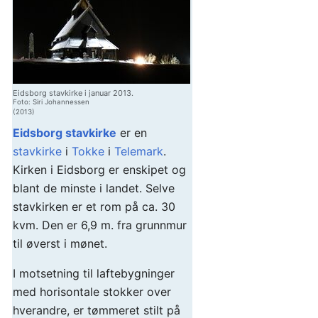
Eidsborg stavkirke i januar 2013.
Foto: Siri Johannessen
(2013)
Eidsborg stavkirke
er en
stavkirke
i
Tokke
i
Telemark
.
Kirken i Eidsborg er enskipet og
blant de minste i landet. Selve
stavkirken er et rom på ca. 30
kvm. Den er 6,9 m. fra grunnmur
til øverst i mønet.
I motsetning til laftebygninger
med horisontale stokker over
hverandre, er tømmeret stilt på