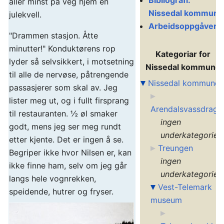
Bibliografi:
aller minst på veg hjem en
Nissedal kommune
julekvell.
Arbeidsoppgåver
"Drammen stasjon. Åtte
minutter!" Konduktørens rop
Kategoriar for
lyder så selvsikkert, i motsetning
Nissedal kommune
til alle de nervøse, påtrengende
Nissedal kommune
passasjerer som skal av. Jeg
lister meg ut, og i fullt firsprang
Arendalsvassdrage
til restauranten. ½ øl smaker
ingen
godt, mens jeg ser meg rundt
underkategorier
etter kjente. Det er ingen å se.
Treungen
Begriper ikke hvor Nilsen er, kan
ingen
ikke finne ham, selv om jeg går
underkategorier
langs hele vognrekken,
Vest-Telemark
speidende, hutrer og fryser.
museum