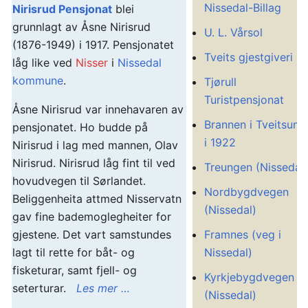
Nissedal-Billag
Nirisrud Pensjonat
blei
grunnlagt av Åsne Nirisrud
U. L. Vårsol
(1876-1949) i 1917. Pensjonatet
Tveits gjestgiveri
låg like ved
Nisser
i
Nissedal
kommune
.
Tjørull
Turistpensjonat
Åsne Nirisrud var innehavaren av
Brannen i Tveitsund
pensjonatet. Ho budde på
i 1922
Nirisrud i lag med mannen, Olav
Nirisrud. Nirisrud låg fint til ved
Treungen (Nissedal)
hovudvegen til Sørlandet.
Nordbygdvegen
Beliggenheita attmed Nisservatn
(Nissedal)
gav fine bademoglegheiter for
Framnes (veg i
gjestene. Det vart samstundes
Nissedal)
lagt til rette for båt- og
fisketurar, samt fjell- og
Kyrkjebygdvegen
seterturar.
Les mer …
(Nissedal)