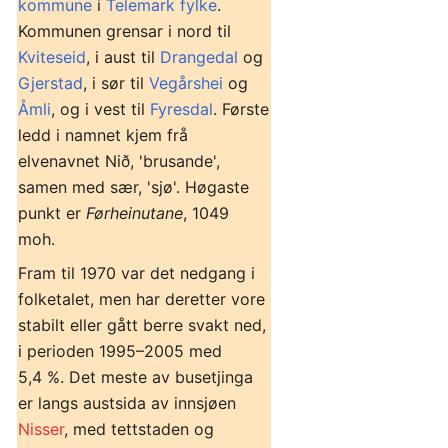
kommune
i
Telemark fylke
.
Kommunen grensar i nord til
Kviteseid
, i aust til
Drangedal
og
Gjerstad
, i sør til
Vegårshei
og
Åmli
, og i vest til
Fyresdal
. Første
ledd i namnet kjem frå
elvenavnet Nið, 'brusande',
samen med sær, 'sjø'. Høgaste
punkt er
Førheinutane
, 1049
moh.
Fram til 1970 var det nedgang i
folketalet, men har deretter vore
stabilt eller gått berre svakt ned,
i perioden 1995–2005 med
5,4 %. Det meste av busetjinga
er langs austsida av innsjøen
Nisser
, med tettstaden og