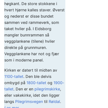
høgkant. De store stokkene i
hvert hjørne kalles staver. Øverst
og nederst er disse bundet
sammen ved rammeverk, som
taket hviler på. I Eidsborg
mangler bunnrammen så
veggplankene (tilene) hviler
direkte på grunnmuren.
Veggplankene har not og fjær
som i moderne panel.
Kirken er datert til midten av
1100-tallet
. Den ble delvis
ombygd på
1800-tallet
og
1900-
tallet
. Den er en
pilegrimskirke
,
eller
vakekirke
, idet den ligger
langs
Pilegrimsvegen
til
Røldal
.
Les mer …