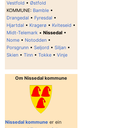
Vestfold
•
Østfold
K
OMMUNE
:
Bamble
•
Drangedal
•
Fyresdal
•
Hjartdal
•
Kragerø
•
Kviteseid
•
Midt-Telemark
•
Nissedal
•
Nome
•
Notodden
•
Porsgrunn
•
Seljord
•
Siljan
•
Skien
•
Tinn
•
Tokke
•
Vinje
Om Nissedal kommune
Nissedal kommune
er ein