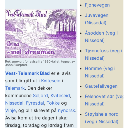
Fjonevegen
Juvavegen
(Nissedal)
Åsodden (veg i
Nissedal)
Tjønnefoss (veg i
Nissedal)
Reklamekort for avisa fra 1980-tallet, tegnet av
John Skarprud.
Homme (veg i
Vest-Telemark Blad
er ei avis
Nissedal)
som blir gitt ut i
Kviteseid
i
Gautefallvegen
Telemark
. Den dekker
kommunene
Seljord
,
Kviteseid
,
Felehovet sør (veg i
Nissedal
,
Fyresdal
,
Tokke
og
Nissedal)
Vinje
, og blir skrevet på
nynorsk
.
Støylsheia nord
Avisa kom ut tre dager i uka;
(veg i Nissedal)
tirsdag, torsdag og lørdag fram