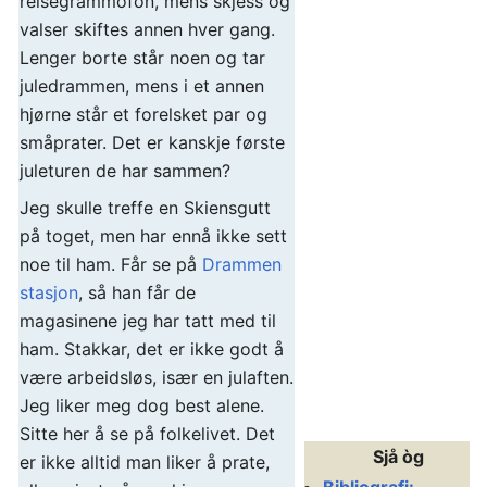
reisegrammofon, mens skjess og
valser skiftes annen hver gang.
Lenger borte står noen og tar
juledrammen, mens i et annen
hjørne står et forelsket par og
småprater. Det er kanskje første
juleturen de har sammen?
Jeg skulle treffe en Skiensgutt
på toget, men har ennå ikke sett
noe til ham. Får se på
Drammen
stasjon
, så han får de
magasinene jeg har tatt med til
ham. Stakkar, det er ikke godt å
være arbeidsløs, især en julaften.
Jeg liker meg dog best alene.
Sitte her å se på folkelivet. Det
Sjå òg
er ikke alltid man liker å prate,