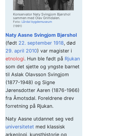
Konservator Naty Svingjom Bjørshol
sammen med Olav Grimdalen.
Foto:
Lårdal bygdemuseum
(1991)
Naty Aasne Svingjom Bjørshol
(født
22. september
1918
, død
29. april
2010
) var magister i
etnologi
. Hun ble født på
Rjukan
som det sjette og yngste barnet
til Aslak Olavsson Svingjom
(1877-1948) og Signe
Jørensdotter Aaren (1876-1966)
fra Åmotsdal. Foreldrene drev
forretning på Rjukan.
Naty Aasne utdannet seg ved
universitetet
med klassisk
arkeologi, kunsthistorie og