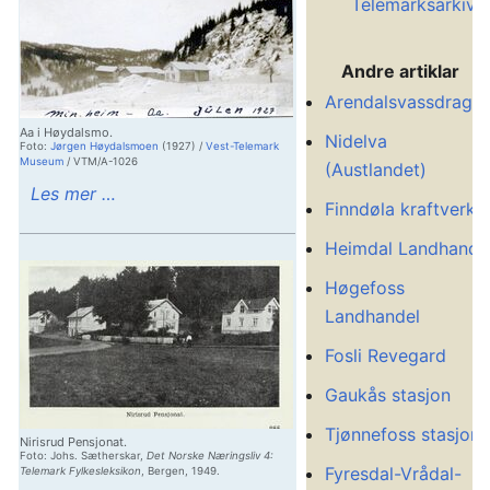
Telemarksarkive
Andre artiklar
Arendalsvassdraget
Aa i Høydalsmo.
Nidelva
Foto:
Jørgen Høydalsmoen
(1927) /
Vest-Telemark
Museum
/ VTM/A-1026
(Austlandet)
Les mer …
Finndøla kraftverk
Heimdal Landhande
Høgefoss
Landhandel
Fosli Revegard
Gaukås stasjon
Tjønnefoss stasjon
Nirisrud Pensjonat.
Foto: Johs. Sætherskar,
Det Norske Næringsliv 4:
Fyresdal-Vrådal-
Telemark Fylkesleksikon
, Bergen, 1949.