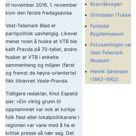
Kvarvåsvegen
til november 2016. 1. november
kom den første fredagsavisa.
Grimdalen (Tokke)
Vest-Telemark Blad er
Fyresdal
partipolitisk uavhengig. Likevel
Bygdemuseum
mener noen å huske at VTB ble
Fotosamlingen ved
kallt
Pravda
på 70-tallet, andre
Vest-Telemark
husker at VTB i enkelte
Museum
sammenheng og miljøer (først
Henrik Sørensen
og fremst de høyre-orienterte)
(1882–1962)
fikk tilnavnet
Vesle-Pravda
.
Tidligere redaktør, Knut Espelid
sier: «Ein viktig grunn til
oppnamnnet var nok at korkje
folk flest eller lokalpolitikarane i
regionen var vane med å ha ei
kritisk presse så nær seg. Det