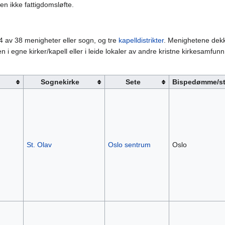
en ikke fattigdomsløfte.
24 av 38 menigheter eller sogn, og tre
kapelldistrikter
. Menighetene dekk
 i egne kirker/kapell eller i leide lokaler av andre kristne kirkesamfu
Sognekirke
Sete
Bispedømme/sti
St. Olav
Oslo sentrum
Oslo