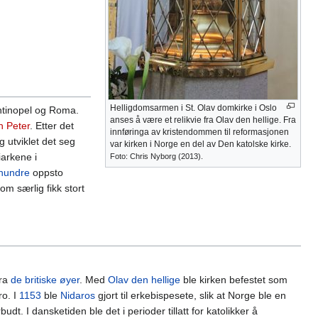
Helligdomsarmen i St. Olav domkirke i Oslo
antinopel og Roma.
anses å være et relikvie fra Olav den hellige. Fra
n Peter
. Etter det
innføringa av kristendommen til reformasjonen
g utviklet det seg
var kirken i Norge en del av Den katolske kirke.
arkene i
Foto: Chris Nyborg (2013).
rhundre
oppsto
om særlig fikk stort
fra
de britiske øyer
. Med
Olav den hellige
ble kirken befestet som
ro. I
1153
ble
Nidaros
gjort til erkebispesete, slik at Norge ble en
budt. I dansketiden ble det i perioder tillatt for katolikker å