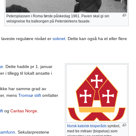
Petersplassen i Roma første påskedag 1961. Paven skal gi sin
velsignelse fra balkongen på Peterskirkens fasade.
 laveste regulære nivået er
soknet
. Dette kan også ha et eller flere
ge
. Dette hadde pr 1. januar
tillegg til lokalt ansatte i
n ikke har samme grad av
kker, mens
Tromsø stift
omfatter
ft
og
Caritas Norge
.
Norsk katolsk bisperåds
symbol,
med tre mitraer (bispelue) som
samfunn
. Sekularprestene