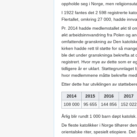
oppholde seg i Norge, men religionsutøve
I 1922 fantes det 2 598 registrerte kato
Flertallet, omkring 27 000, hadde inn
Pr. 2014 hadde medlemstallet økt til 
økt arbeidsinnvandring fra Polen og an
omfattende granskning av Den katolske 
kirken hadde rett til støtte for så ma
ble det under granskninga bekrefta at d
registrert. Hvor mye av dette som er e
tidligere år er uklart. Støttegrunnlaget
hvor medlemmene måtte bekrefte med
Etter dette har utviklingen av støttebe
2014
2015
2016
2017
108 000
95 655
144 856
152 022
Årlig blir rundt 1 000 barn døpt katolsk.
De fleste katolikker i Norge tilhører d
orientalske riter, spesielt etiopiere. De