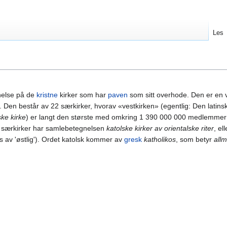
Les
nelse på de
kristne
kirker som har
paven
som sitt overhode. Den er en 
 Den består av 22 særkirker, hvorav «vestkirken» (egentlig: Den latinsk
ke kirke
) er langt den største med omkring 1 390 000 000 medlemmer
21 særkirker har samlebetegnelsen
katolske kirker av orientalske riter
, el
es av 'østlig'). Ordet katolsk kommer av
gresk
katholikos
, som betyr
all