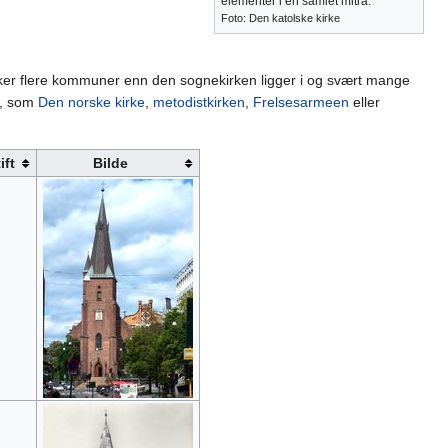
elementer i en samlet mitra.
Foto: Den katolske kirke
er flere kommuner enn den sognekirken ligger i og svært mange
nn, som
Den norske kirke
,
metodistkirken
,
Frelsesarmeen
eller
ft
Bilde