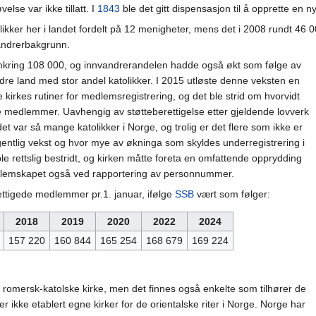
lse var ikke tillatt. I
1843
ble det gitt dispensasjon til å opprette en n
likker her i landet fordelt på 12 menigheter, mens det i 2008 rundt 46 000
vandrerbakgrunn.
omkring 108 000, og innvandrerandelen hadde også økt som følge av
dre land med stor andel katolikker. I 2015 utløste denne veksten en
kirkes rutiner for medlemsregistrering, og det ble strid om hvorvidt
nge medlemmer. Uavhengig av støtteberettigelse etter gjeldende lovverk
et var så mange katolikker i Norge, og trolig er det flere som ikke er
gentlig vekst og hvor mye av økninga som skyldes underregistrering i
 ble rettslig bestridt, og kirken måtte foreta en omfattende opprydding
lemskapet også ved rapportering av personnummer.
rettigede medlemmer pr.1. januar, ifølge
SSB
vært som følger:
2018
2019
2020
2022
2024
157 220
160 844
165 254
168 679
169 224
en romersk-katolske kirke, men det finnes også enkelte som tilhører de
t er ikke etablert egne kirker for de orientalske riter i Norge. Norge har