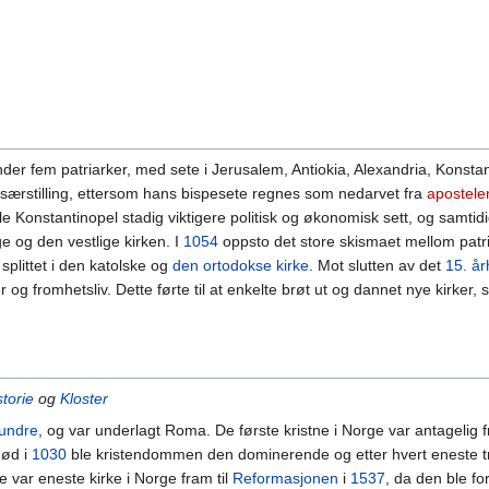
 under fem patriarker, med sete i Jerusalem, Antiokia, Alexandria, Konst
 en særstilling, ettersom hans bispesete regnes som nedarvet fra
apostele
e Konstantinopel stadig viktigere politisk og økonomisk sett, og samtidi
ge og den vestlige kirken. I
1054
oppsto det store skismaet mellom patri
plittet i den katolske og
den ortodokse kirke
. Mot slutten av det
15. å
 og fromhetsliv. Dette førte til at enkelte brøt ut og dannet nye kirker, s
storie
og
Kloster
hundre
, og var underlagt Roma. De første kristne i Norge var antagelig 
død i
1030
ble kristendommen den dominerende og etter hvert eneste t
e var eneste kirke i Norge fram til
Reformasjonen
i
1537
, da den ble for