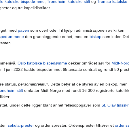
lo katolske bispedømme
,
Trondheim katolske stift
og
Tromsø katolske
eter og tre kapelldistrikter.
ygget, med
paven
som overhode. Til hjelp i administrasjonen av kirken
ispedømmene
den grunnleggende enhet, med en
biskop
som leder. Det
resten.
ømmenivå.
Oslo katolske bispedømme
dekker området sør for
Midt-Nor
 I juni 2022 hadde bispedømmet 65 ansatte sentralt og rundt 80 prester i 
re status,
personalprelatur
. Dette betyr at de styres av en biskop, me
ondheim stift
omfatter Midt-Norge med rundt 16 300 registrerte katoli
ikker.
ttet, under dette ligger blant annet fellesoppgaver som
St. Olav tidsskri
ster,
sekularprester
og ordensprester. Ordensprester tilhører et
ordens