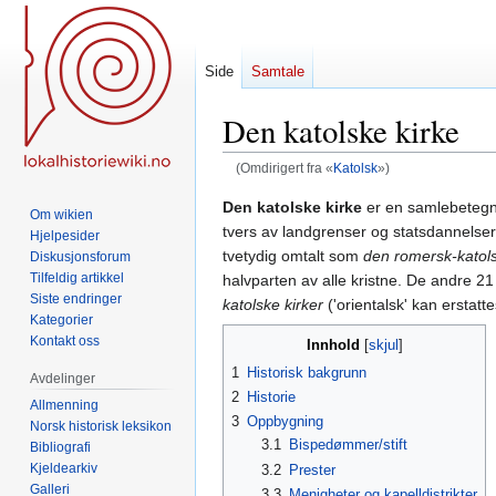
Side
Samtale
Den katolske kirke
(Omdirigert fra «
Katolsk
»)
Hopp
Hopp
Den katolske kirke
er en samlebeteg
Om wikien
til
til
tvers av landgrenser og statsdannelser.
Hjelpesider
navigering
søk
tvetydig omtalt som
den romersk-katols
Diskusjonsforum
Tilfeldig artikkel
halvparten av alle kristne. De andre 
Siste endringer
katolske kirker
('orientalsk' kan erstatt
Kategorier
Kontakt oss
Innhold
1
Historisk bakgrunn
Avdelinger
2
Historie
Allmenning
3
Oppbygning
Norsk historisk leksikon
3.1
Bispedømmer/stift
Bibliografi
Kjeldearkiv
3.2
Prester
Galleri
3.3
Menigheter og kapelldistrikter