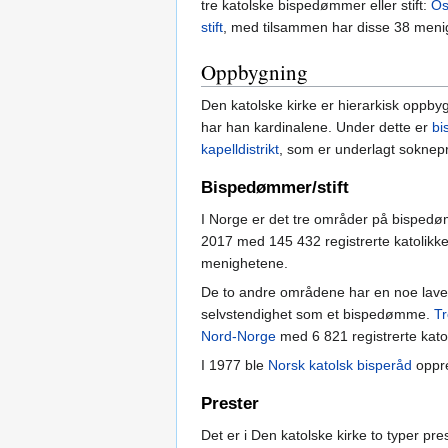
tre katolske bispedømmer eller stift:
Os
stift
, med tilsammen har disse 38 menigh
Oppbygning
Den katolske kirke er hierarkisk oppb
har han kardinalene. Under dette er
b
kapelldistrikt
, som er underlagt soknep
Bispedømmer/stift
I Norge er det tre områder på bisped
2017 med 145 432 registrerte katolikker.
menighetene.
De to andre områdene har en noe lave
selvstendighet som et bispedømme.
Tr
Nord-Norge
med 6 821 registrerte katol
I 1977 ble
Norsk katolsk bisperåd
oppre
Prester
Det er i Den katolske kirke to typer pre