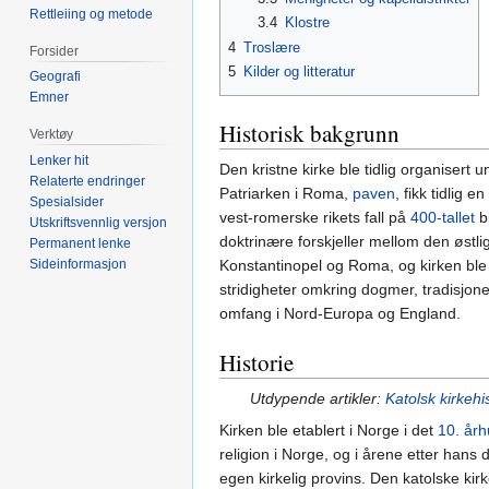
Rettleiing og metode
3.4
Klostre
4
Troslære
Forsider
5
Kilder og litteratur
Geografi
Emner
Historisk bakgrunn
Verktøy
Lenker hit
Den kristne kirke ble tidlig organisert
Relaterte endringer
Patriarken i Roma,
paven
, fikk tidlig
Spesialsider
vest-romerske rikets fall på
400-tallet
bl
Utskriftsvennlig versjon
doktrinære forskjeller mellom den østli
Permanent lenke
Konstantinopel og Roma, og kirken ble s
Sideinformasjon
stridigheter omkring dogmer, tradisjoner
omfang i Nord-Europa og England.
Historie
Utdypende artikler:
Katolsk kirkehi
Kirken ble etablert i Norge i det
10. år
religion i Norge, og i årene etter hans 
egen kirkelig provins. Den katolske kirk