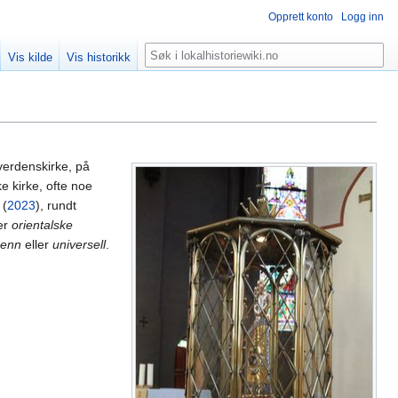
Opprett konto
Logg inn
Søk
Vis kilde
Vis historikk
verdenskirke, på
e kirke, ofte noe
 (
2023
), rundt
ler
orientalske
menn
eller
universell
.